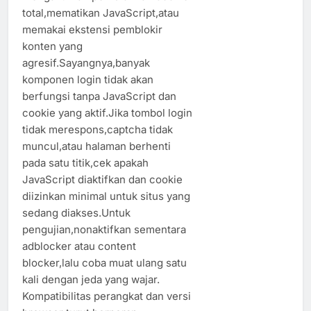
total,mematikan JavaScript,atau
memakai ekstensi pemblokir
konten yang
agresif.Sayangnya,banyak
komponen login tidak akan
berfungsi tanpa JavaScript dan
cookie yang aktif.Jika tombol login
tidak merespons,captcha tidak
muncul,atau halaman berhenti
pada satu titik,cek apakah
JavaScript diaktifkan dan cookie
diizinkan minimal untuk situs yang
sedang diakses.Untuk
pengujian,nonaktifkan sementara
adblocker atau content
blocker,lalu coba muat ulang satu
kali dengan jeda yang wajar.
Kompatibilitas perangkat dan versi