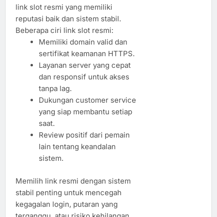
link slot resmi yang memiliki
reputasi baik dan sistem stabil.
Beberapa ciri link slot resmi:
Memiliki domain valid dan
sertifikat keamanan HTTPS.
Layanan server yang cepat
dan responsif untuk akses
tanpa lag.
Dukungan customer service
yang siap membantu setiap
saat.
Review positif dari pemain
lain tentang keandalan
sistem.
Memilih link resmi dengan sistem
stabil penting untuk mencegah
kegagalan login, putaran yang
terganggu, atau risiko kehilangan