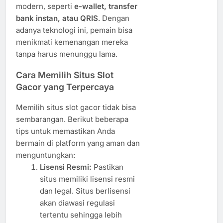
modern, seperti
e-wallet, transfer
bank instan, atau QRIS
. Dengan
adanya teknologi ini, pemain bisa
menikmati kemenangan mereka
tanpa harus menunggu lama.
Cara Memilih Situs Slot
Gacor yang Terpercaya
Memilih situs slot gacor tidak bisa
sembarangan. Berikut beberapa
tips untuk memastikan Anda
bermain di platform yang aman dan
menguntungkan:
Lisensi Resmi:
Pastikan
situs memiliki lisensi resmi
dan legal. Situs berlisensi
akan diawasi regulasi
tertentu sehingga lebih