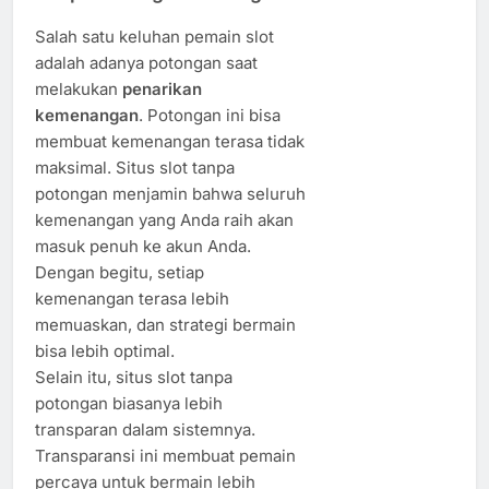
Salah satu keluhan pemain slot
adalah adanya potongan saat
melakukan
penarikan
kemenangan
. Potongan ini bisa
membuat kemenangan terasa tidak
maksimal. Situs slot tanpa
potongan menjamin bahwa seluruh
kemenangan yang Anda raih akan
masuk penuh ke akun Anda.
Dengan begitu, setiap
kemenangan terasa lebih
memuaskan, dan strategi bermain
bisa lebih optimal.
Selain itu, situs slot tanpa
potongan biasanya lebih
transparan dalam sistemnya.
Transparansi ini membuat pemain
percaya untuk bermain lebih