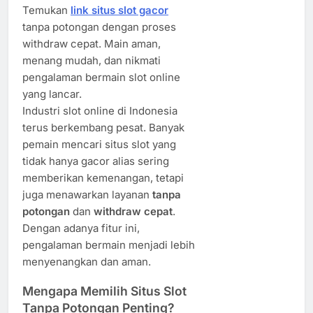
Temukan
link situs slot gacor
tanpa potongan dengan proses
withdraw cepat. Main aman,
menang mudah, dan nikmati
pengalaman bermain slot online
yang lancar.
Industri slot online di Indonesia
terus berkembang pesat. Banyak
pemain mencari situs slot yang
tidak hanya gacor alias sering
memberikan kemenangan, tetapi
juga menawarkan layanan
tanpa
potongan
dan
withdraw cepat
.
Dengan adanya fitur ini,
pengalaman bermain menjadi lebih
menyenangkan dan aman.
Mengapa Memilih Situs Slot
Tanpa Potongan Penting?