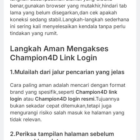
benar,gunakan browser yang mutakhir,hindari tab
lama yang belum disegarkan,dan cek apakah
koneksi sedang stabil.Langkah-langkah sederhana
ini sering kali menyelesaikan kendala tanpa perlu
tindakan yang rumit.
Langkah Aman Mengakses
Champion4D Link Login
1.Mulailah dari jalur pencarian yang jelas
Cara paling aman adalah mencari dengan format
brand yang spesifik,seperti
Champion4D link
login
atau
Champion4D login resmi
.Tujuannya
bukan sekadar cepat ditemukan,tetapi juga
mengurangi risiko salah masuk ke halaman yang
tidak relevan.
2.Periksa tampilan halaman sebelum