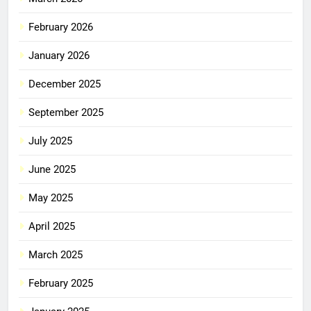
February 2026
January 2026
December 2025
September 2025
July 2025
June 2025
May 2025
April 2025
March 2025
February 2025