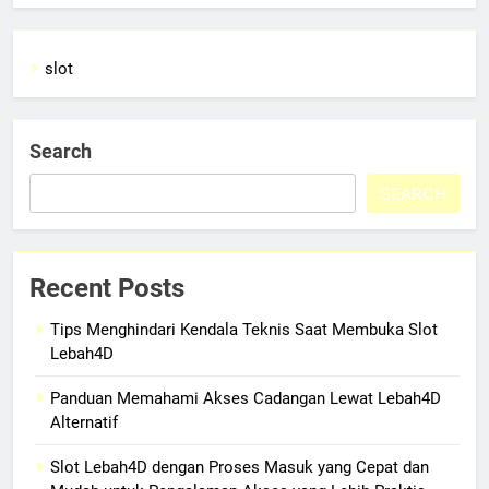
slot
Search
SEARCH
Recent Posts
Tips Menghindari Kendala Teknis Saat Membuka Slot
Lebah4D
Panduan Memahami Akses Cadangan Lewat Lebah4D
Alternatif
Slot Lebah4D dengan Proses Masuk yang Cepat dan