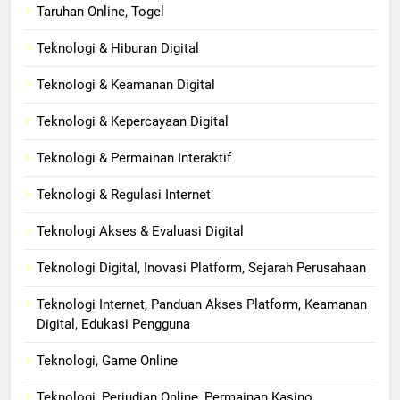
Taruhan Online, Togel
Teknologi & Hiburan Digital
Teknologi & Keamanan Digital
Teknologi & Kepercayaan Digital
Teknologi & Permainan Interaktif
Teknologi & Regulasi Internet
Teknologi Akses & Evaluasi Digital
Teknologi Digital, Inovasi Platform, Sejarah Perusahaan
Teknologi Internet, Panduan Akses Platform, Keamanan
Digital, Edukasi Pengguna
Teknologi, Game Online
Teknologi, Perjudian Online, Permainan Kasino