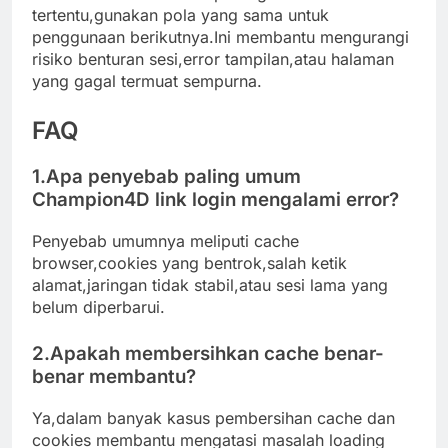
tertentu,gunakan pola yang sama untuk
penggunaan berikutnya.Ini membantu mengurangi
risiko benturan sesi,error tampilan,atau halaman
yang gagal termuat sempurna.
FAQ
1.Apa penyebab paling umum
Champion4D link login mengalami error?
Penyebab umumnya meliputi cache
browser,cookies yang bentrok,salah ketik
alamat,jaringan tidak stabil,atau sesi lama yang
belum diperbarui.
2.Apakah membersihkan cache benar-
benar membantu?
Ya,dalam banyak kasus pembersihan cache dan
cookies membantu mengatasi masalah loading