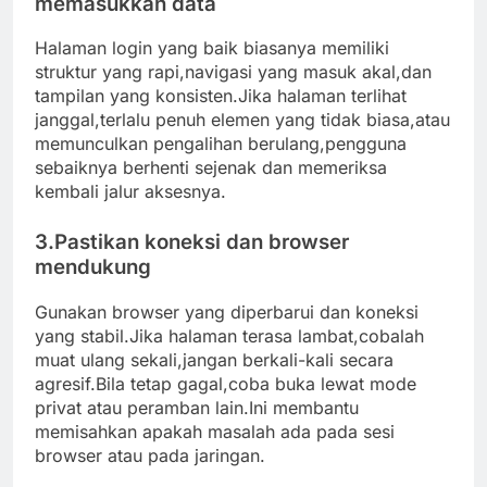
memasukkan data
Halaman login yang baik biasanya memiliki
struktur yang rapi,navigasi yang masuk akal,dan
tampilan yang konsisten.Jika halaman terlihat
janggal,terlalu penuh elemen yang tidak biasa,atau
memunculkan pengalihan berulang,pengguna
sebaiknya berhenti sejenak dan memeriksa
kembali jalur aksesnya.
3.Pastikan koneksi dan browser
mendukung
Gunakan browser yang diperbarui dan koneksi
yang stabil.Jika halaman terasa lambat,cobalah
muat ulang sekali,jangan berkali-kali secara
agresif.Bila tetap gagal,coba buka lewat mode
privat atau peramban lain.Ini membantu
memisahkan apakah masalah ada pada sesi
browser atau pada jaringan.