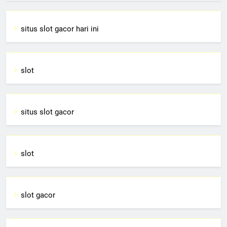
situs slot gacor hari ini
slot
situs slot gacor
slot
slot gacor