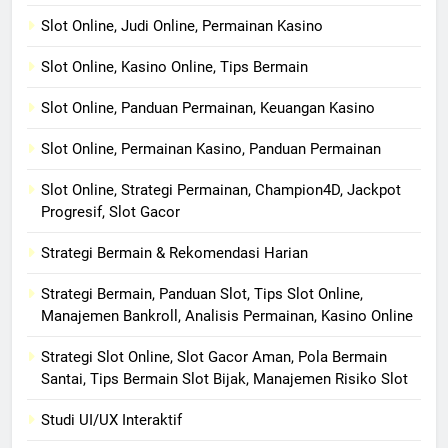
Slot Online, Judi Online, Permainan Kasino
Slot Online, Kasino Online, Tips Bermain
Slot Online, Panduan Permainan, Keuangan Kasino
Slot Online, Permainan Kasino, Panduan Permainan
Slot Online, Strategi Permainan, Champion4D, Jackpot
Progresif, Slot Gacor
Strategi Bermain & Rekomendasi Harian
Strategi Bermain, Panduan Slot, Tips Slot Online,
Manajemen Bankroll, Analisis Permainan, Kasino Online
Strategi Slot Online, Slot Gacor Aman, Pola Bermain
Santai, Tips Bermain Slot Bijak, Manajemen Risiko Slot
Studi UI/UX Interaktif