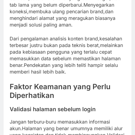
tab lama yang belum diperbarui.Menyegarkan
koneksi,membuka ulang pencarian brand,dan
menghindari alamat yang meragukan biasanya
menjadi solusi paling aman.
Dari pengalaman analisis konten brand,kesalahan
terbesar justru bukan pada teknis berat,melainkan
pada kebiasaan pengguna yang terlalu cepat
memasukkan data sebelum memastikan halaman
benar.Pendekatan yang lebih teliti hampir selalu
memberi hasil lebih baik.
Faktor Keamanan yang Perlu
Diperhatikan
Validasi halaman sebelum login
Jangan terburu-buru memasukkan informasi
akun.Halaman yang benar umumnya memiliki alur