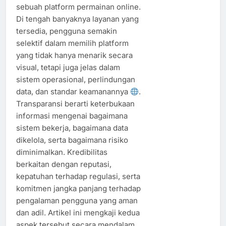
sebuah platform permainan online.
Di tengah banyaknya layanan yang
tersedia, pengguna semakin
selektif dalam memilih platform
yang tidak hanya menarik secara
visual, tetapi juga jelas dalam
sistem operasional, perlindungan
data, dan standar keamanannya
.
Transparansi berarti keterbukaan
informasi mengenai bagaimana
sistem bekerja, bagaimana data
dikelola, serta bagaimana risiko
diminimalkan. Kredibilitas
berkaitan dengan reputasi,
kepatuhan terhadap regulasi, serta
komitmen jangka panjang terhadap
pengalaman pengguna yang aman
dan adil. Artikel ini mengkaji kedua
aspek tersebut secara mendalam