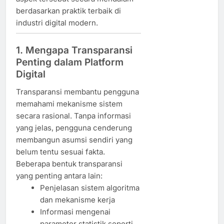
berdasarkan praktik terbaik di
industri digital modern.
1. Mengapa Transparansi
Penting dalam Platform
Digital
Transparansi membantu pengguna
memahami mekanisme sistem
secara rasional. Tanpa informasi
yang jelas, pengguna cenderung
membangun asumsi sendiri yang
belum tentu sesuai fakta.
Beberapa bentuk transparansi
yang penting antara lain:
Penjelasan sistem algoritma
dan mekanisme kerja
Informasi mengenai
parameter statistik seperti