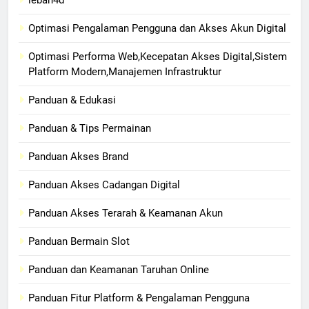
lebah4d
Optimasi Pengalaman Pengguna dan Akses Akun Digital
Optimasi Performa Web,Kecepatan Akses Digital,Sistem
Platform Modern,Manajemen Infrastruktur
Panduan & Edukasi
Panduan & Tips Permainan
Panduan Akses Brand
Panduan Akses Cadangan Digital
Panduan Akses Terarah & Keamanan Akun
Panduan Bermain Slot
Panduan dan Keamanan Taruhan Online
Panduan Fitur Platform & Pengalaman Pengguna