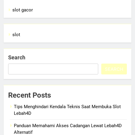
slot gacor
slot
Search
SEARCH
Recent Posts
Tips Menghindari Kendala Teknis Saat Membuka Slot
Lebah4D
Panduan Memahami Akses Cadangan Lewat Lebah4D
Alternatif