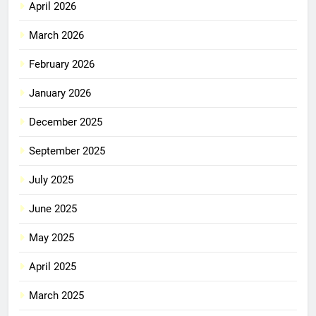
April 2026
March 2026
February 2026
January 2026
December 2025
September 2025
July 2025
June 2025
May 2025
April 2025
March 2025