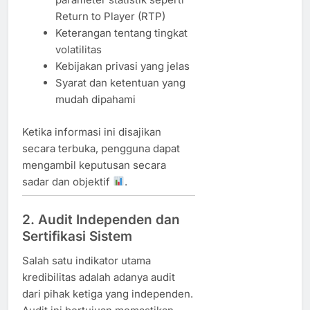
Return to Player (RTP)
Keterangan tentang tingkat
volatilitas
Kebijakan privasi yang jelas
Syarat dan ketentuan yang
mudah dipahami
Ketika informasi ini disajikan
secara terbuka, pengguna dapat
mengambil keputusan secara
sadar dan objektif
.
2. Audit Independen dan
Sertifikasi Sistem
Salah satu indikator utama
kredibilitas adalah adanya audit
dari pihak ketiga yang independen.