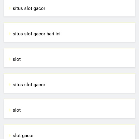
situs slot gacor
situs slot gacor hari ini
slot
situs slot gacor
slot
slot gacor