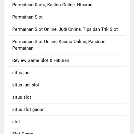
Permainan Kartu, Kasino Online, Hiburan
Permainan Slot
Permainan Slot Online, Judi Online, Tips dan Trik Slot
Permainan Slot Online, Kasino Online, Panduan
Permainan
Review Game Slot & Hiburan
situs judi
situs judi slot
situs slot
situs slot gacor
slot