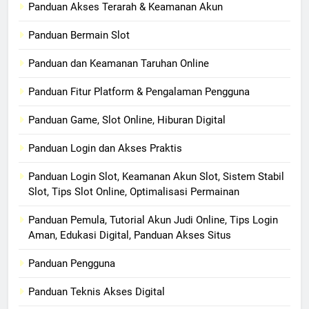
Panduan Akses Terarah & Keamanan Akun
Panduan Bermain Slot
Panduan dan Keamanan Taruhan Online
Panduan Fitur Platform & Pengalaman Pengguna
Panduan Game, Slot Online, Hiburan Digital
Panduan Login dan Akses Praktis
Panduan Login Slot, Keamanan Akun Slot, Sistem Stabil
Slot, Tips Slot Online, Optimalisasi Permainan
Panduan Pemula, Tutorial Akun Judi Online, Tips Login
Aman, Edukasi Digital, Panduan Akses Situs
Panduan Pengguna
Panduan Teknis Akses Digital