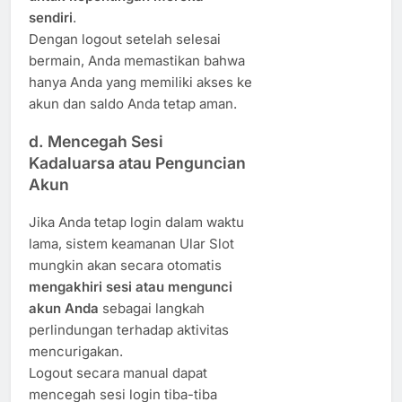
sendiri
.
Dengan logout setelah selesai
bermain, Anda memastikan bahwa
hanya Anda yang memiliki akses ke
akun dan saldo Anda tetap aman.
d. Mencegah Sesi
Kadaluarsa atau Penguncian
Akun
Jika Anda tetap login dalam waktu
lama, sistem keamanan Ular Slot
mungkin akan secara otomatis
mengakhiri sesi atau mengunci
akun Anda
sebagai langkah
perlindungan terhadap aktivitas
mencurigakan.
Logout secara manual dapat
mencegah sesi login tiba-tiba