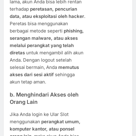
lama, akun Anda bisa lebih rentan
terhadap
peretasan, pencurian
data, atau eksploitasi oleh hacker
.
Peretas bisa menggunakan
berbagai metode seperti
phishing,
serangan malware, atau akses
melalui perangkat yang telah
diretas
untuk mengambil alih akun
Anda. Dengan logout setelah
selesai bermain, Anda
memutus
akses dari sesi aktif
sehingga
akun tetap aman.
b. Menghindari Akses oleh
Orang Lain
Jika Anda login ke Ular Slot
menggunakan
perangkat umum,
komputer kantor, atau ponsel