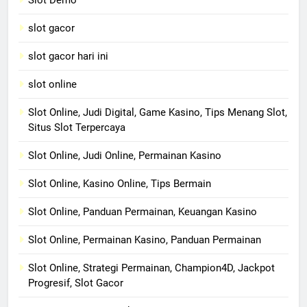
Slot Demo
slot gacor
slot gacor hari ini
slot online
Slot Online, Judi Digital, Game Kasino, Tips Menang Slot,
Situs Slot Terpercaya
Slot Online, Judi Online, Permainan Kasino
Slot Online, Kasino Online, Tips Bermain
Slot Online, Panduan Permainan, Keuangan Kasino
Slot Online, Permainan Kasino, Panduan Permainan
Slot Online, Strategi Permainan, Champion4D, Jackpot
Progresif, Slot Gacor