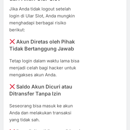
Jika Anda tidak logout setelah
login di Ular Slot, Anda mungkin
menghadapi berbagai risiko
berikut:
Akun Diretas oleh Pihak
Tidak Bertanggung Jawab
Tetap login dalam waktu lama bisa
menjadi celah bagi hacker untuk
mengakses akun Anda.
Saldo Akun Dicuri atau
Ditransfer Tanpa Izin
Seseorang bisa masuk ke akun
Anda dan melakukan transaksi
yang tidak sah.