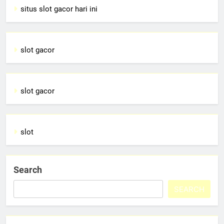
situs slot gacor hari ini
slot gacor
slot gacor
slot
Search
SEARCH