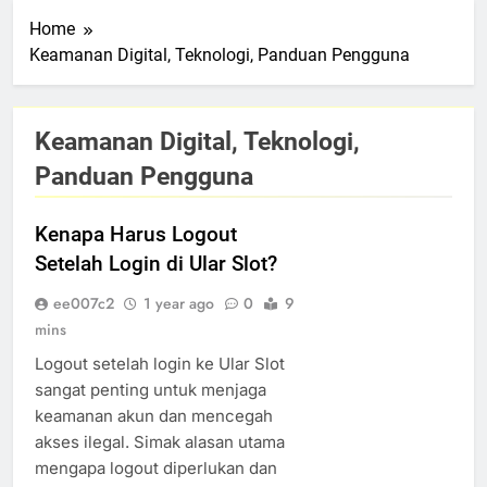
Home
Keamanan Digital, Teknologi, Panduan Pengguna
Keamanan Digital, Teknologi,
Panduan Pengguna
Kenapa Harus Logout
Setelah Login di Ular Slot?
ee007c2
1 year ago
0
9
mins
Logout setelah login ke Ular Slot
sangat penting untuk menjaga
keamanan akun dan mencegah
akses ilegal. Simak alasan utama
mengapa logout diperlukan dan