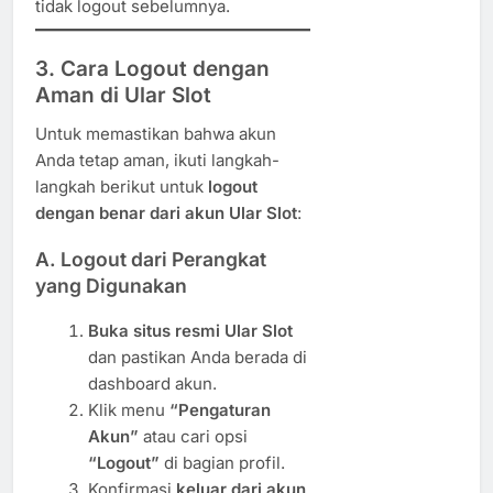
tidak logout sebelumnya.
3. Cara Logout dengan
Aman di Ular Slot
Untuk memastikan bahwa akun
Anda tetap aman, ikuti langkah-
langkah berikut untuk
logout
dengan benar dari akun Ular Slot
:
A. Logout dari Perangkat
yang Digunakan
Buka situs resmi Ular Slot
dan pastikan Anda berada di
dashboard akun.
Klik menu
“Pengaturan
Akun”
atau cari opsi
“Logout”
di bagian profil.
Konfirmasi
keluar dari akun