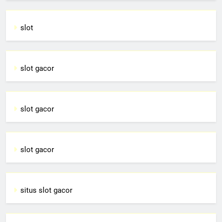
slot
slot gacor
slot gacor
slot gacor
situs slot gacor