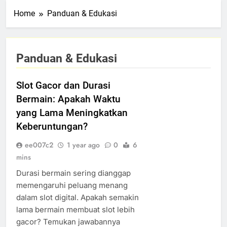
Home
Panduan & Edukasi
Panduan & Edukasi
Slot Gacor dan Durasi
Bermain: Apakah Waktu
yang Lama Meningkatkan
Keberuntungan?
ee007c2
1 year ago
0
6
mins
Durasi bermain sering dianggap
memengaruhi peluang menang
dalam slot digital. Apakah semakin
lama bermain membuat slot lebih
gacor? Temukan jawabannya