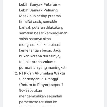
Lebih Banyak Putaran =
Lebih Banyak Peluang
Meskipun setiap putaran
bersifat acak, semakin
banyak putaran dilakukan,
semakin besar kemungkinan
salah satunya akan
menghasilkan kombinasi
kemenangan besar. Jadi,
bukan karena durasinya,
tetapi
karena volume
permainan
yang meningkat.
RTP dan Akumulasi Waktu
Slot dengan
RTP tinggi
(Return to Player)
seperti
96–98% akan
mengembalikan sejumlah
persentase taruhan ke