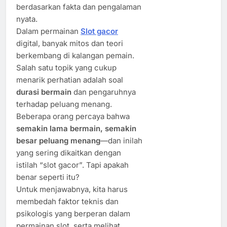
berdasarkan fakta dan pengalaman
nyata.
Dalam permainan
Slot gacor
digital, banyak mitos dan teori
berkembang di kalangan pemain.
Salah satu topik yang cukup
menarik perhatian adalah soal
durasi bermain
dan pengaruhnya
terhadap peluang menang.
Beberapa orang percaya bahwa
semakin lama bermain, semakin
besar peluang menang
—dan inilah
yang sering dikaitkan dengan
istilah “slot gacor”. Tapi apakah
benar seperti itu?
Untuk menjawabnya, kita harus
membedah faktor teknis dan
psikologis yang berperan dalam
permainan slot, serta melihat