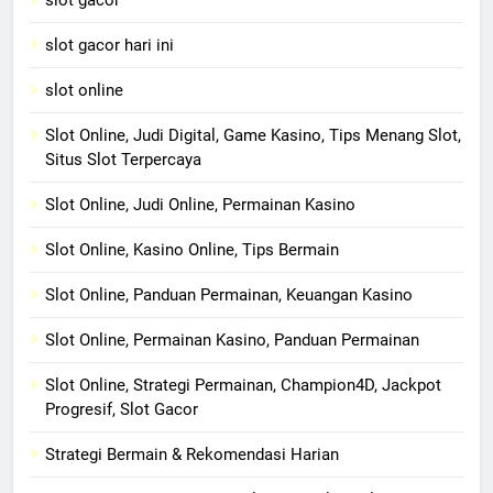
slot gacor
slot gacor hari ini
slot online
Slot Online, Judi Digital, Game Kasino, Tips Menang Slot,
Situs Slot Terpercaya
Slot Online, Judi Online, Permainan Kasino
Slot Online, Kasino Online, Tips Bermain
Slot Online, Panduan Permainan, Keuangan Kasino
Slot Online, Permainan Kasino, Panduan Permainan
Slot Online, Strategi Permainan, Champion4D, Jackpot
Progresif, Slot Gacor
Strategi Bermain & Rekomendasi Harian