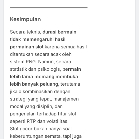
Kesimpulan
Secara teknis,
durasi bermain
tidak memengaruhi hasil
permainan slot
karena semua hasil
ditentukan secara acak oleh
sistem RNG. Namun, secara
statistik dan psikologis,
bermain
lebih lama memang membuka
lebih banyak peluang
, terutama
jika dikombinasikan dengan
strategi yang tepat, manajemen
modal yang disiplin, dan
pengenalan terhadap fitur slot
seperti RTP dan volatilitas.
Slot gacor bukan hanya soal
keberuntungan semata, tapi juga