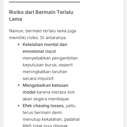
Risiko dari Bermain Terlalu
Lama
Namun, bermain terlalu lama juga
memiliki risiko. Di antaranya:
Kelelahan mental dan
emosional
dapat
menyebabkan pengambilan
keputusan buruk, seperti
meningkatkan taruhan
secara impulsif.
Mengabaikan batasan
modal
karena merasa slot
akan segera membayar.
Efek chasing losses
, yaitu
terus bermain demi
menutup kekalahan, padahal
RNG tidak bisa ditebak.