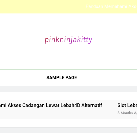
Panduan Memahami Akses
Slot Lebah4D dengan Proses Masuk yang Cepat dan Mudah untuk 
Cara Mengoptimalkan P
Tips Menghindari Kenda
k Ninja Kitty
Panduan Memahami Akses
a Dengan Koleksi Aksesori Unik Dari Pink Ninja Kitty. Gaya L
Slot Lebah4D dengan Proses Masuk yang Cepat dan Mudah untuk 
SAMPLE PAGE
Cara Mengoptimalkan P
angan Lewat Lebah4D Alternatif
Slot Lebah4D dengan
3 Months Ago