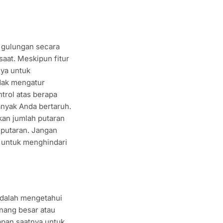
gulungan secara
saat. Meskipun fitur
nya untuk
idak mengatur
ntrol atas berapa
nyak Anda bertaruh.
kan jumlah putaran
 putaran. Jangan
 untuk menghindari
dalah mengetahui
nang besar atau
apan saatnya untuk