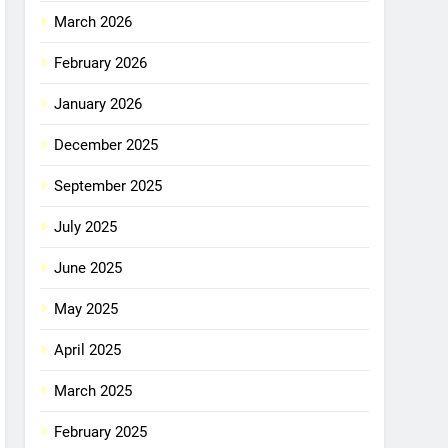
March 2026
February 2026
January 2026
December 2025
September 2025
July 2025
June 2025
May 2025
April 2025
March 2025
February 2025