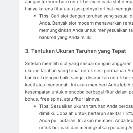
Jangan terburu-buru untuk bermain pada slot denga
hanya karena fitur atau jackpotnya terlihat menggiu
Tips
: Cari slot dengan taruhan yang sesuai
Anda. Banyak slot modern menawarkan rentan
memungkinkan Anda untuk menyesuaikan ta
bankroll yang Anda miliki.
3. Tentukan Ukuran Taruhan yang Tepat
Setelah memilih slot yang sesuai dengan anggaran
ukuran taruhan yang tepat untuk sesi permainan A
bankroll dengan baik, sangat disarankan untuk ber
kecil atau menengah. Ini akan memberi Anda lebih 
kesempatan untuk mencoba berbagai fitur dalam pe
bonus, free spins, atau fitur lainnya.
Tips
: Sesuaikan ukuran taruhan Anda berdas
dimiliki. Cobalah untuk bertaruh sekitar 1-2% 
Anda per putaran. Ini akan memberi Anda le
untuk bermain dan meningkatkan peluang An