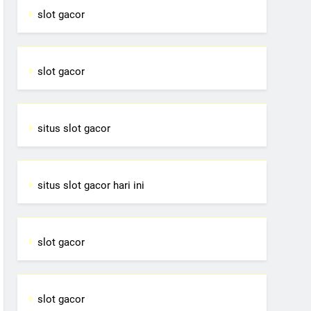
slot gacor
slot gacor
situs slot gacor
situs slot gacor hari ini
slot gacor
slot gacor