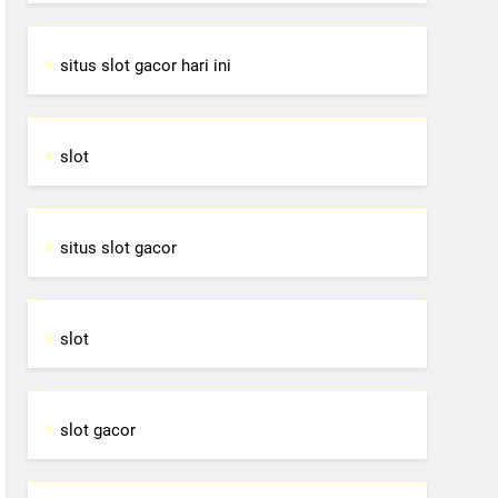
situs slot gacor hari ini
slot
situs slot gacor
slot
slot gacor