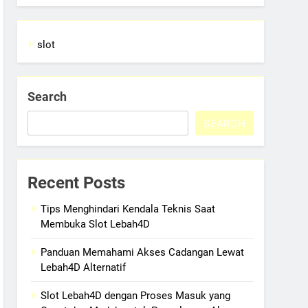
slot
Search
SEARCH
Recent Posts
Tips Menghindari Kendala Teknis Saat
Membuka Slot Lebah4D
Panduan Memahami Akses Cadangan Lewat
Lebah4D Alternatif
Slot Lebah4D dengan Proses Masuk yang