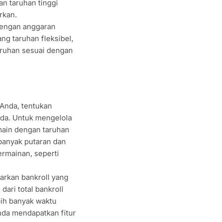
n taruhan tinggi
rkan.
 dengan anggaran
g taruhan fleksibel,
ruhan sesuai dengan
 Anda, tentukan
nda. Untuk mengelola
main dengan taruhan
banyak putaran dan
rmainan, seperti
arkan bankroll yang
dari total bankroll
bih banyak waktu
da mendapatkan fitur