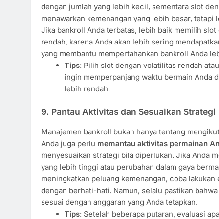
dengan jumlah yang lebih kecil, sementara slot denga
menawarkan kemenangan yang lebih besar, tetapi le
Jika bankroll Anda terbatas, lebih baik memilih slot 
rendah, karena Anda akan lebih sering mendapatka
yang membantu mempertahankan bankroll Anda leb
Tips
: Pilih slot dengan volatilitas rendah at
ingin memperpanjang waktu bermain Anda de
lebih rendah.
9. Pantau Aktivitas dan Sesuaikan Strategi
Manajemen bankroll bukan hanya tentang mengikuti
Anda juga perlu
memantau aktivitas permainan A
menyesuaikan strategi bila diperlukan. Jika Anda 
yang lebih tinggi atau perubahan dalam gaya berma
meningkatkan peluang kemenangan, coba lakukan 
dengan berhati-hati. Namun, selalu pastikan bahwa
sesuai dengan anggaran yang Anda tetapkan.
Tips
: Setelah beberapa putaran, evaluasi apa