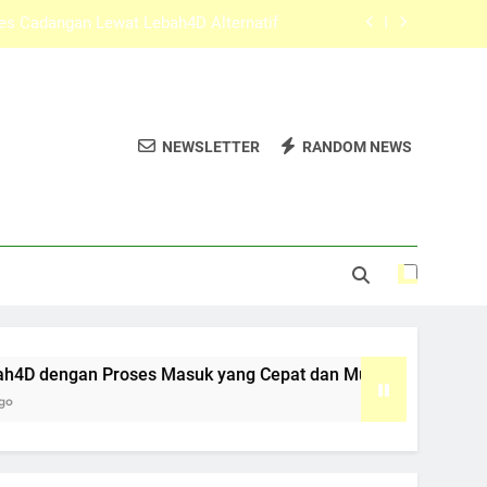
 Cadangan Lewat Lebah4D Alternatif
Pengalaman Akses yang Lebih Praktis
engalaman Pengguna di LAE138 Login
NEWSLETTER
RANDOM NEWS
la Teknis Saat Membuka Slot Lebah4D
 Cadangan Lewat Lebah4D Alternatif
ucu Dan Kreatif Untuk Semua Kalangan.
Pengalaman Akses yang Lebih Praktis
engalaman Pengguna di LAE138 Login
 Proses Masuk yang Cepat dan Mudah untuk Pengalaman Akse