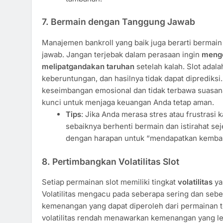
7. Bermain dengan Tanggung Jawab
Manajemen bankroll yang baik juga berarti bermai
jawab. Jangan terjebak dalam perasaan ingin
menge
melipatgandakan taruhan
setelah kalah. Slot adal
keberuntungan, dan hasilnya tidak dapat diprediksi
keseimbangan emosional dan tidak terbawa suasan
kunci untuk menjaga keuangan Anda tetap aman.
Tips
: Jika Anda merasa stres atau frustrasi k
sebaiknya berhenti bermain dan istirahat se
dengan harapan untuk “mendapatkan kembali
8. Pertimbangkan Volatilitas Slot
Setiap permainan slot memiliki tingkat
volatilitas
ya
Volatilitas mengacu pada seberapa sering dan seb
kemenangan yang dapat diperoleh dari permainan t
volatilitas rendah menawarkan kemenangan yang le