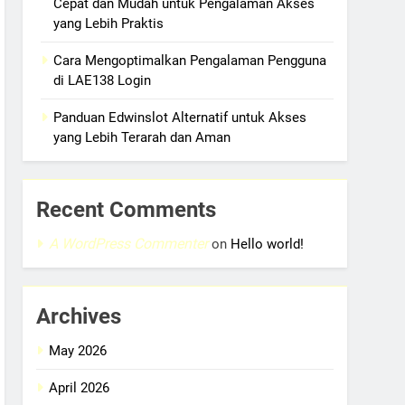
Cepat dan Mudah untuk Pengalaman Akses
yang Lebih Praktis
Cara Mengoptimalkan Pengalaman Pengguna
di LAE138 Login
Panduan Edwinslot Alternatif untuk Akses
yang Lebih Terarah dan Aman
Recent Comments
A WordPress Commenter
on
Hello world!
Archives
May 2026
April 2026