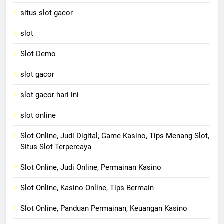
situs slot gacor
slot
Slot Demo
slot gacor
slot gacor hari ini
slot online
Slot Online, Judi Digital, Game Kasino, Tips Menang Slot,
Situs Slot Terpercaya
Slot Online, Judi Online, Permainan Kasino
Slot Online, Kasino Online, Tips Bermain
Slot Online, Panduan Permainan, Keuangan Kasino