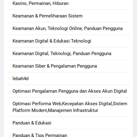
Kasino, Permainan, Hiburan
Keamanan & Pemeliharaan Sistem
Keamanan Akun, Teknologi Online, Panduan Pengguna
Keamanan Digital & Edukasi Teknologi
Keamanan Digital, Teknologi, Panduan Pengguna
Keamanan Siber & Pengalaman Pengguna
lebah4d
Optimasi Pengalaman Pengguna dan Akses Akun Digital
Optimasi Performa Web,Kecepatan Akses Digital,Sistem
Platform Modern,Manajemen Infrastruktur
Panduan & Edukasi
Panduan & Tips Permainan