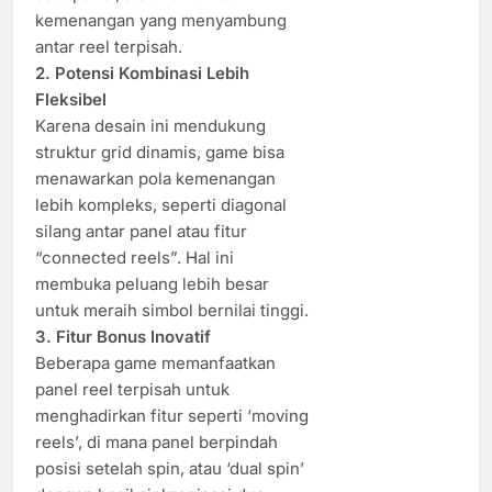
kemenangan yang menyambung
antar reel terpisah.
2. Potensi Kombinasi Lebih
Fleksibel
Karena desain ini mendukung
struktur grid dinamis, game bisa
menawarkan pola kemenangan
lebih kompleks, seperti diagonal
silang antar panel atau fitur
“connected reels”. Hal ini
membuka peluang lebih besar
untuk meraih simbol bernilai tinggi.
3. Fitur Bonus Inovatif
Beberapa game memanfaatkan
panel reel terpisah untuk
menghadirkan fitur seperti ‘moving
reels’, di mana panel berpindah
posisi setelah spin, atau ‘dual spin’