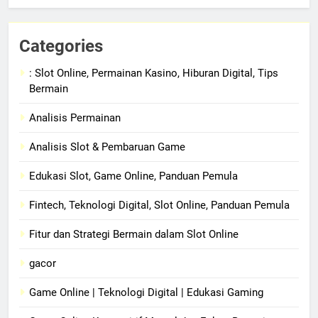
Categories
: Slot Online, Permainan Kasino, Hiburan Digital, Tips
Bermain
Analisis Permainan
Analisis Slot & Pembaruan Game
Edukasi Slot, Game Online, Panduan Pemula
Fintech, Teknologi Digital, Slot Online, Panduan Pemula
Fitur dan Strategi Bermain dalam Slot Online
gacor
Game Online | Teknologi Digital | Edukasi Gaming