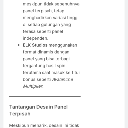
meskipun tidak sepenuhnya
panel terpisah, tetap
menghadirkan variasi tinggi
di setiap gulungan yang
terasa seperti panel
independen.
ELK Studios
menggunakan
format dinamis dengan
panel yang bisa terbagi
tergantung hasil spin,
terutama saat masuk ke fitur
bonus seperti
Avalanche
Multiplier
.
Tantangan Desain Panel
Terpisah
Meskipun menarik, desain ini tidak