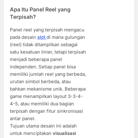
Apa Itu Panel Reel yang
Terpisah?
Panel reel yang terpisah mengacu
pada desain
slot
di mana gulungan
(reel) tidak ditampilkan sebagai
satu kesatuan linier, tetapi terpisah
menjadi beberapa panel
independen. Setiap panel bisa
memiliki jumlah reel yang berbeda,
urutan simbol berbeda, atau
bahkan mekanisme unik. Beberapa
game menampilkan layout 3-3-4-
4-5, atau memiliki dua bagian
terpisah dengan fitur sinkronisasi
antar panel.
Tujuan utama desain ini adalah
untuk menciptakan
visualisasi