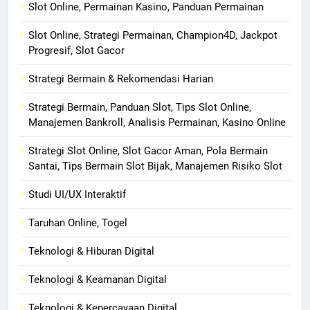
Slot Online, Permainan Kasino, Panduan Permainan
Slot Online, Strategi Permainan, Champion4D, Jackpot
Progresif, Slot Gacor
Strategi Bermain & Rekomendasi Harian
Strategi Bermain, Panduan Slot, Tips Slot Online,
Manajemen Bankroll, Analisis Permainan, Kasino Online
Strategi Slot Online, Slot Gacor Aman, Pola Bermain
Santai, Tips Bermain Slot Bijak, Manajemen Risiko Slot
Studi UI/UX Interaktif
Taruhan Online, Togel
Teknologi & Hiburan Digital
Teknologi & Keamanan Digital
Teknologi & Kepercayaan Digital