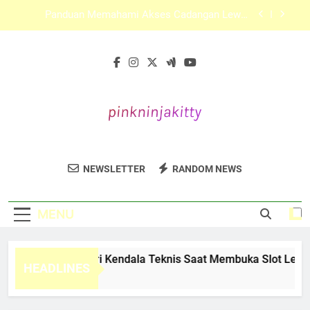
Lebah4D Alternatif
Skip
Slot Lebah4D dengan Proses Masuk yang Cepat
to
dan Mudah untuk Pengalaman Akses yang Lebih
content
Praktis
Cara Mengoptimalkan Pengalaman Pengguna di
LAE138 Login
Tips Menghindari Kendala Teknis Saat Membuka
Slot Lebah4D
Panduan Memahami Akses Cadangan Lewat
Lebah4D Alternatif
Slot Lebah4D dengan Proses Masuk yang Cepat
Pink Ninja Kitty
dan Mudah untuk Pengalaman Akses yang Lebih
Tampil Beda Dengan Koleksi Aksesori Unik
Praktis
NEWSLETTER
RANDOM NEWS
Cara Mengoptimalkan Pengalaman Pengguna di
Dari Pink Ninja Kitty. Gaya Lucu Dan Kreatif
LAE138 Login
Untuk Semua Kalangan.
MENU
Tips Menghindari Kendala Teknis Saat Membuka Slot Lebah4
HEADLINES
3 Months Ago