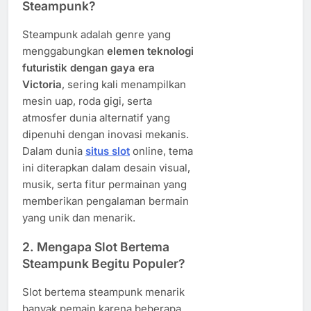
Steampunk?
Steampunk adalah genre yang
menggabungkan
elemen teknologi
futuristik dengan gaya era
Victoria
, sering kali menampilkan
mesin uap, roda gigi, serta
atmosfer dunia alternatif yang
dipenuhi dengan inovasi mekanis.
Dalam dunia
situs slot
online, tema
ini diterapkan dalam desain visual,
musik, serta fitur permainan yang
memberikan pengalaman bermain
yang unik dan menarik.
2. Mengapa Slot Bertema
Steampunk Begitu Populer?
Slot bertema steampunk menarik
banyak pemain karena beberapa