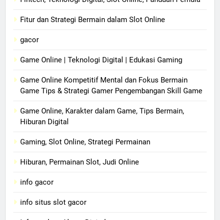
Fitur dan Strategi Bermain dalam Slot Online
gacor
Game Online | Teknologi Digital | Edukasi Gaming
Game Online Kompetitif Mental dan Fokus Bermain
Game Tips & Strategi Gamer Pengembangan Skill Game
Game Online, Karakter dalam Game, Tips Bermain,
Hiburan Digital
Gaming, Slot Online, Strategi Permainan
Hiburan, Permainan Slot, Judi Online
info gacor
info situs slot gacor