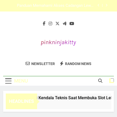
Skip
Slot Lebah4D dengan Proses Masuk yang Cepat
to
dan Mudah untuk Pengalaman Akses yang Lebih
Praktis
content
Cara Mengoptimalkan Pengalaman Pengguna di
LAE138 Login
Tips Menghindari Kendala Teknis Saat Membuka
Slot Lebah4D
Panduan Memahami Akses Cadangan Lewat
Lebah4D Alternatif
Slot Lebah4D dengan Proses Masuk yang Cepat
dan Mudah untuk Pengalaman Akses yang Lebih
Pink Ninja Kitty
Praktis
Tampil Beda Dengan Koleksi Aksesori Unik
Cara Mengoptimalkan Pengalaman Pengguna di
NEWSLETTER
RANDOM NEWS
LAE138 Login
Dari Pink Ninja Kitty. Gaya Lucu Dan Kreatif
Untuk Semua Kalangan.
MENU
ips Menghindari Kendala Teknis Saat Membuka Slot Lebah4D
HEADLINES
 Months Ago