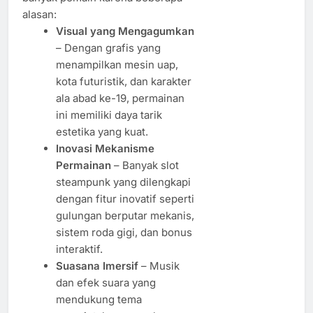
alasan:
Visual yang Mengagumkan
– Dengan grafis yang
menampilkan mesin uap,
kota futuristik, dan karakter
ala abad ke-19, permainan
ini memiliki daya tarik
estetika yang kuat.
Inovasi Mekanisme
Permainan
– Banyak slot
steampunk yang dilengkapi
dengan fitur inovatif seperti
gulungan berputar mekanis,
sistem roda gigi, dan bonus
interaktif.
Suasana Imersif
– Musik
dan efek suara yang
mendukung tema