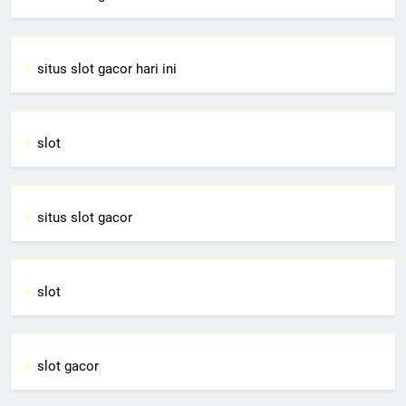
situs slot gacor hari ini
slot
situs slot gacor
slot
slot gacor