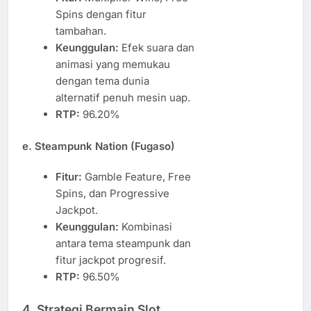
Spins dengan fitur
tambahan.
Keunggulan:
Efek suara dan
animasi yang memukau
dengan tema dunia
alternatif penuh mesin uap.
RTP:
96.20%
e. Steampunk Nation (Fugaso)
Fitur:
Gamble Feature, Free
Spins, dan Progressive
Jackpot.
Keunggulan:
Kombinasi
antara tema steampunk dan
fitur jackpot progresif.
RTP:
96.50%
4. Strategi Bermain Slot