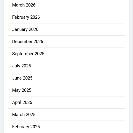
March 2026
February 2026
January 2026
December 2025
September 2025
July 2025
June 2025
May 2025
April 2025
March 2025
February 2025