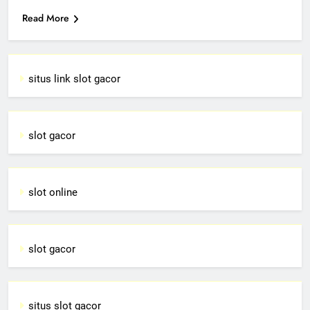
Read More
situs link slot gacor
slot gacor
slot online
slot gacor
situs slot gacor