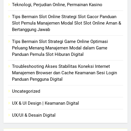
Teknologi, Perjudian Online, Permainan Kasino
Tips Bermain Slot Online Strategi Slot Gacor Panduan
Slot Pemula Manajemen Modal Slot Slot Online Aman &
Bertanggung Jawab
Tips Bermain Slot Strategi Game Online Optimasi
Peluang Menang Manajemen Modal dalam Game
Panduan Pemula Slot Hiburan Digital
Troubleshooting Akses Stabilitas Koneksi Internet
Manajemen Browser dan Cache Keamanan Sesi Login
Panduan Pengguna Digital
Uncategorized
UX & UI Design | Keamanan Digital
UX/UI & Desain Digital