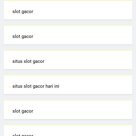
slot gacor
slot gacor
situs slot gacor
situs slot gacor hari ini
slot gacor
slot gacor