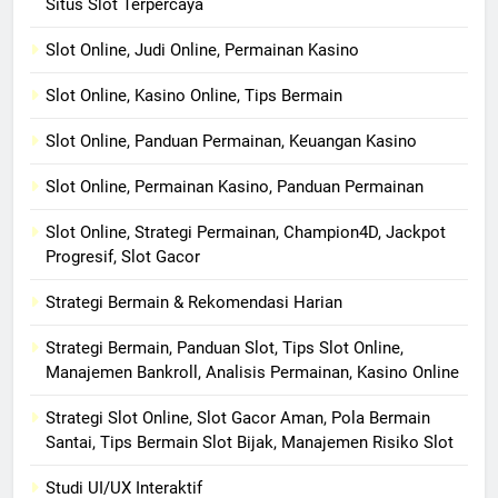
Situs Slot Terpercaya
Slot Online, Judi Online, Permainan Kasino
Slot Online, Kasino Online, Tips Bermain
Slot Online, Panduan Permainan, Keuangan Kasino
Slot Online, Permainan Kasino, Panduan Permainan
Slot Online, Strategi Permainan, Champion4D, Jackpot
Progresif, Slot Gacor
Strategi Bermain & Rekomendasi Harian
Strategi Bermain, Panduan Slot, Tips Slot Online,
Manajemen Bankroll, Analisis Permainan, Kasino Online
Strategi Slot Online, Slot Gacor Aman, Pola Bermain
Santai, Tips Bermain Slot Bijak, Manajemen Risiko Slot
Studi UI/UX Interaktif