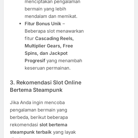
menciptakan pengalaman
bermain yang lebih
mendalam dan memikat.
Fitur Bonus Unik
–
Beberapa slot menawarkan
fitur
Cascading Reels,
Multiplier Gears, Free
Spins, dan Jackpot
Progresif
yang menambah
keseruan permainan.
3. Rekomendasi Slot Online
Bertema Steampunk
Jika Anda ingin mencoba
pengalaman bermain yang
berbeda, berikut beberapa
rekomendasi
slot bertema
steampunk terbaik
yang layak