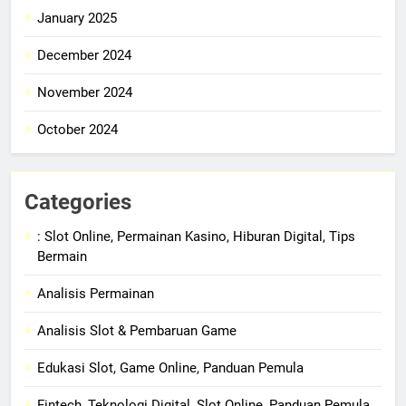
January 2025
December 2024
November 2024
October 2024
Categories
: Slot Online, Permainan Kasino, Hiburan Digital, Tips
Bermain
Analisis Permainan
Analisis Slot & Pembaruan Game
Edukasi Slot, Game Online, Panduan Pemula
Fintech, Teknologi Digital, Slot Online, Panduan Pemula