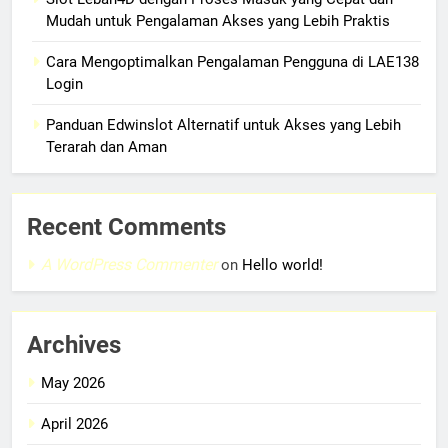
Mudah untuk Pengalaman Akses yang Lebih Praktis
Cara Mengoptimalkan Pengalaman Pengguna di LAE138
Login
Panduan Edwinslot Alternatif untuk Akses yang Lebih
Terarah dan Aman
Recent Comments
A WordPress Commenter
on
Hello world!
Archives
May 2026
April 2026