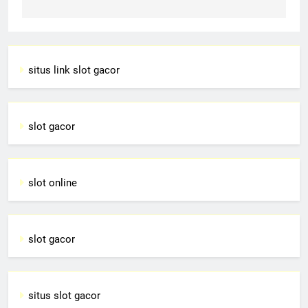
situs link slot gacor
slot gacor
slot online
slot gacor
situs slot gacor