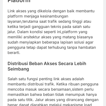
Platform
Link akses yang dikelola dengan baik membantu
platform menjaga kesinambungan
layanan,terutama saat trafik sedang tinggi atau
ketika terjadi gangguan teknis pada salah satu
jalur. Dalam kondisi seperti ini,platform yang
memiliki arsitektur akses yang matang biasanya
sudah menyiapkan beberapa lapisan solusi agar
pengguna tetap dapat terhubung tanpa hambatan
berarti.
Distribusi Beban Akses Secara Lebih
Seimbang
Salah satu fungsi penting link akses adalah
membantu distribusi trafik. Ketika ribuan pengguna
mencoba masuk secara bersamaan,sistem perlu
memastikan bahwa beban tidak menumpuk hanya
pada satu titik. Jalur akses yang dirancang dengan
benar dapat diarahkan melalui mekanisme load