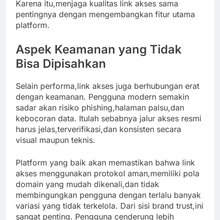
Karena itu,menjaga kualitas link akses sama
pentingnya dengan mengembangkan fitur utama
platform.
Aspek Keamanan yang Tidak
Bisa Dipisahkan
Selain performa,link akses juga berhubungan erat
dengan keamanan. Pengguna modern semakin
sadar akan risiko phishing,halaman palsu,dan
kebocoran data. Itulah sebabnya jalur akses resmi
harus jelas,terverifikasi,dan konsisten secara
visual maupun teknis.
Platform yang baik akan memastikan bahwa link
akses menggunakan protokol aman,memiliki pola
domain yang mudah dikenali,dan tidak
membingungkan pengguna dengan terlalu banyak
variasi yang tidak terkelola. Dari sisi brand trust,ini
sangat penting. Pengguna cenderung lebih