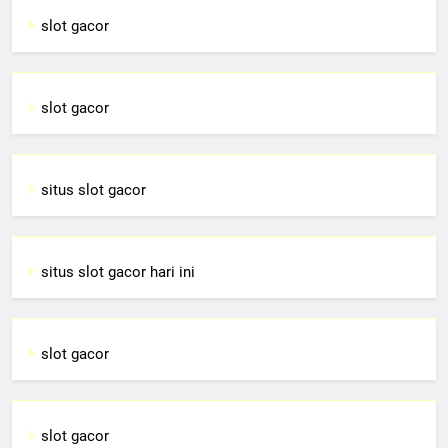
slot gacor
slot gacor
situs slot gacor
situs slot gacor hari ini
slot gacor
slot gacor