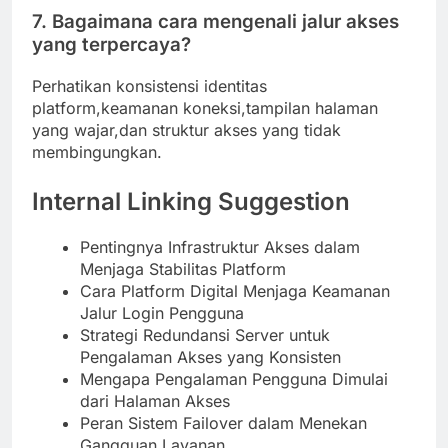
7. Bagaimana cara mengenali jalur akses
yang terpercaya?
Perhatikan konsistensi identitas
platform,keamanan koneksi,tampilan halaman
yang wajar,dan struktur akses yang tidak
membingungkan.
Internal Linking Suggestion
Pentingnya Infrastruktur Akses dalam
Menjaga Stabilitas Platform
Cara Platform Digital Menjaga Keamanan
Jalur Login Pengguna
Strategi Redundansi Server untuk
Pengalaman Akses yang Konsisten
Mengapa Pengalaman Pengguna Dimulai
dari Halaman Akses
Peran Sistem Failover dalam Menekan
Gangguan Layanan