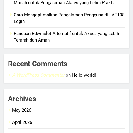
Mudah untuk Pengalaman Akses yang Lebih Praktis
Cara Mengoptimalkan Pengalaman Pengguna di LAE138
Login
Panduan Edwinslot Alternatif untuk Akses yang Lebih
Terarah dan Aman
Recent Comments
A WordPress Commenter
on
Hello world!
Archives
May 2026
April 2026