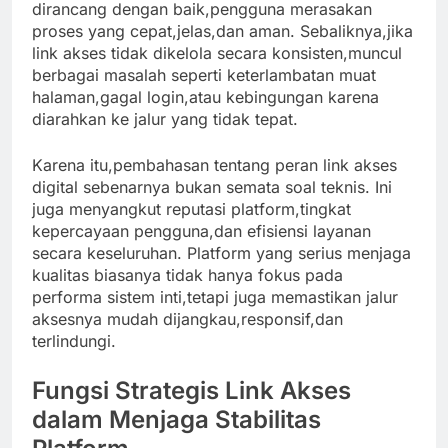
dirancang dengan baik,pengguna merasakan
proses yang cepat,jelas,dan aman. Sebaliknya,jika
link akses tidak dikelola secara konsisten,muncul
berbagai masalah seperti keterlambatan muat
halaman,gagal login,atau kebingungan karena
diarahkan ke jalur yang tidak tepat.
Karena itu,pembahasan tentang peran link akses
digital sebenarnya bukan semata soal teknis. Ini
juga menyangkut reputasi platform,tingkat
kepercayaan pengguna,dan efisiensi layanan
secara keseluruhan. Platform yang serius menjaga
kualitas biasanya tidak hanya fokus pada
performa sistem inti,tetapi juga memastikan jalur
aksesnya mudah dijangkau,responsif,dan
terlindungi.
Fungsi Strategis Link Akses
dalam Menjaga Stabilitas