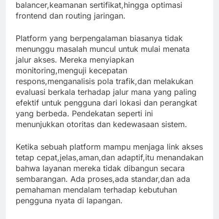
balancer,keamanan sertifikat,hingga optimasi
frontend dan routing jaringan.
Platform yang berpengalaman biasanya tidak
menunggu masalah muncul untuk mulai menata
jalur akses. Mereka menyiapkan
monitoring,menguji kecepatan
respons,menganalisis pola trafik,dan melakukan
evaluasi berkala terhadap jalur mana yang paling
efektif untuk pengguna dari lokasi dan perangkat
yang berbeda. Pendekatan seperti ini
menunjukkan otoritas dan kedewasaan sistem.
Ketika sebuah platform mampu menjaga link akses
tetap cepat,jelas,aman,dan adaptif,itu menandakan
bahwa layanan mereka tidak dibangun secara
sembarangan. Ada proses,ada standar,dan ada
pemahaman mendalam terhadap kebutuhan
pengguna nyata di lapangan.