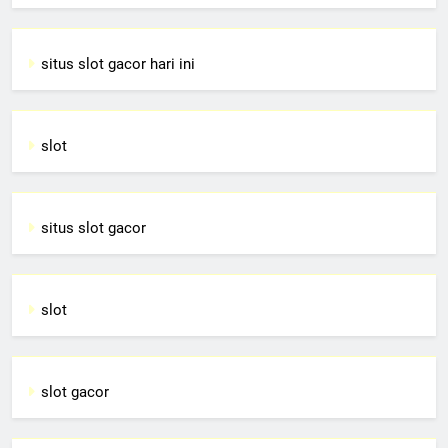
situs slot gacor hari ini
slot
situs slot gacor
slot
slot gacor