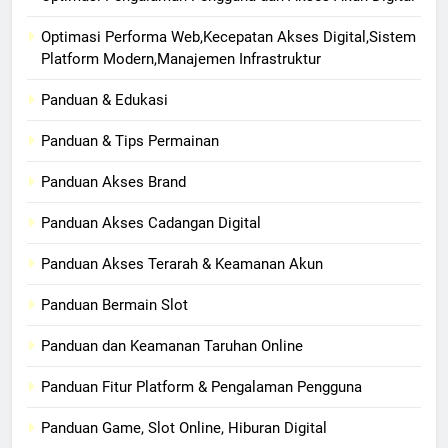
Optimasi Performa Web,Kecepatan Akses Digital,Sistem
Platform Modern,Manajemen Infrastruktur
Panduan & Edukasi
Panduan & Tips Permainan
Panduan Akses Brand
Panduan Akses Cadangan Digital
Panduan Akses Terarah & Keamanan Akun
Panduan Bermain Slot
Panduan dan Keamanan Taruhan Online
Panduan Fitur Platform & Pengalaman Pengguna
Panduan Game, Slot Online, Hiburan Digital