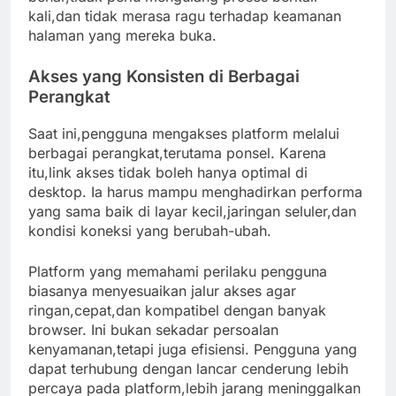
kali,dan tidak merasa ragu terhadap keamanan
halaman yang mereka buka.
Akses yang Konsisten di Berbagai
Perangkat
Saat ini,pengguna mengakses platform melalui
berbagai perangkat,terutama ponsel. Karena
itu,link akses tidak boleh hanya optimal di
desktop. Ia harus mampu menghadirkan performa
yang sama baik di layar kecil,jaringan seluler,dan
kondisi koneksi yang berubah-ubah.
Platform yang memahami perilaku pengguna
biasanya menyesuaikan jalur akses agar
ringan,cepat,dan kompatibel dengan banyak
browser. Ini bukan sekadar persoalan
kenyamanan,tetapi juga efisiensi. Pengguna yang
dapat terhubung dengan lancar cenderung lebih
percaya pada platform,lebih jarang meninggalkan