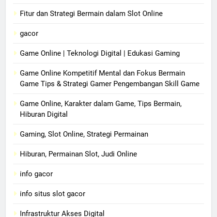
Fitur dan Strategi Bermain dalam Slot Online
gacor
Game Online | Teknologi Digital | Edukasi Gaming
Game Online Kompetitif Mental dan Fokus Bermain
Game Tips & Strategi Gamer Pengembangan Skill Game
Game Online, Karakter dalam Game, Tips Bermain,
Hiburan Digital
Gaming, Slot Online, Strategi Permainan
Hiburan, Permainan Slot, Judi Online
info gacor
info situs slot gacor
Infrastruktur Akses Digital