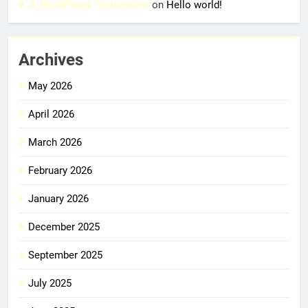
A WordPress Commenter
on
Hello world!
Archives
May 2026
April 2026
March 2026
February 2026
January 2026
December 2025
September 2025
July 2025