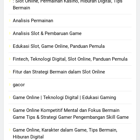
: Slot Online, Permainan Kasino, Hiburan Digital, Tips
Bermain
Analisis Permainan
Analisis Slot & Pembaruan Game
Edukasi Slot, Game Online, Panduan Pemula
Fintech, Teknologi Digital, Slot Online, Panduan Pemula
Fitur dan Strategi Bermain dalam Slot Online
gacor
Game Online | Teknologi Digital | Edukasi Gaming
Game Online Kompetitif Mental dan Fokus Bermain
Game Tips & Strategi Gamer Pengembangan Skill Game
Game Online, Karakter dalam Game, Tips Bermain,
Hiburan Digital