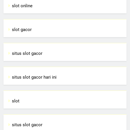
slot online
slot gacor
situs slot gacor
situs slot gacor hari ini
slot
situs slot gacor