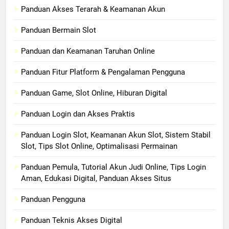
Panduan Akses Terarah & Keamanan Akun
Panduan Bermain Slot
Panduan dan Keamanan Taruhan Online
Panduan Fitur Platform & Pengalaman Pengguna
Panduan Game, Slot Online, Hiburan Digital
Panduan Login dan Akses Praktis
Panduan Login Slot, Keamanan Akun Slot, Sistem Stabil
Slot, Tips Slot Online, Optimalisasi Permainan
Panduan Pemula, Tutorial Akun Judi Online, Tips Login
Aman, Edukasi Digital, Panduan Akses Situs
Panduan Pengguna
Panduan Teknis Akses Digital