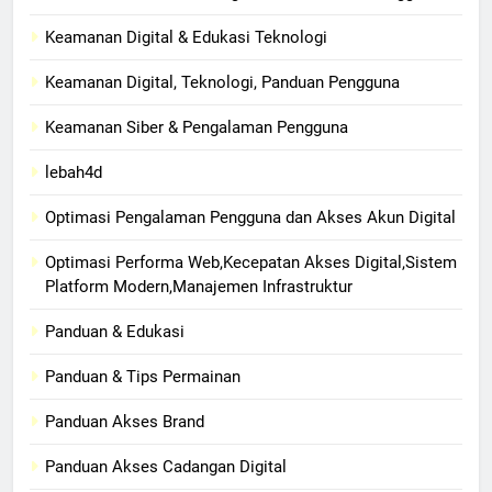
Keamanan Digital & Edukasi Teknologi
Keamanan Digital, Teknologi, Panduan Pengguna
Keamanan Siber & Pengalaman Pengguna
lebah4d
Optimasi Pengalaman Pengguna dan Akses Akun Digital
Optimasi Performa Web,Kecepatan Akses Digital,Sistem
Platform Modern,Manajemen Infrastruktur
Panduan & Edukasi
Panduan & Tips Permainan
Panduan Akses Brand
Panduan Akses Cadangan Digital