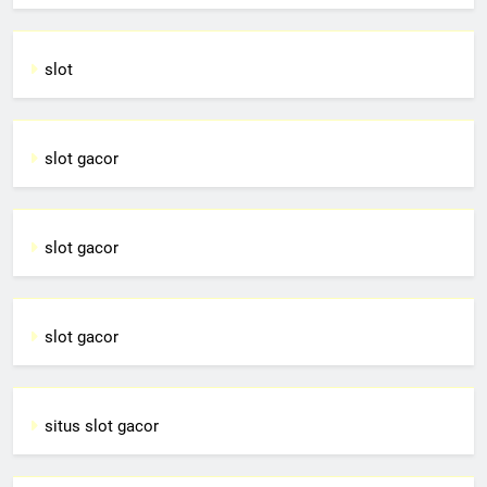
slot
slot gacor
slot gacor
slot gacor
situs slot gacor