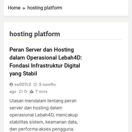
Home
hosting platform
hosting platform
Peran Server dan Hosting
dalam Operasional Lebah4D:
Fondasi Infrastruktur Digital
yang Stabil
ee007c2
5 months
ago
0
7 mins
Ulasan mendalam tentang peran
server dan hosting dalam
operasional Lebah4D, mencakup
stabilitas sistem, keamanan data,
dan performa akses pengguna.