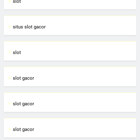
slot
situs slot gacor
slot
slot gacor
slot gacor
slot gacor