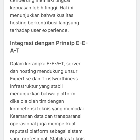
cenderung memiliki tingkat
kepuasan lebih tinggi. Hal ini
menunjukkan bahwa kualitas
hosting berkontribusi langsung
terhadap user experience.
Integrasi dengan Prinsip E-E-
A-T
Dalam kerangka E-E-A-T, server
dan hosting mendukung unsur
Expertise dan Trustworthiness.
Infrastruktur yang stabil
menunjukkan bahwa platform
dikelola oleh tim dengan
kompetensi teknis yang memadai.
Keamanan data dan transparansi
operasional juga memperkuat
reputasi platform sebagai sistem
yang profesional. Stabilitas teknis