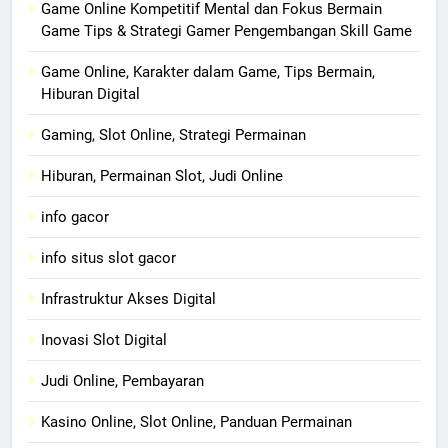
Game Online Kompetitif Mental dan Fokus Bermain
Game Tips & Strategi Gamer Pengembangan Skill Game
Game Online, Karakter dalam Game, Tips Bermain,
Hiburan Digital
Gaming, Slot Online, Strategi Permainan
Hiburan, Permainan Slot, Judi Online
info gacor
info situs slot gacor
Infrastruktur Akses Digital
Inovasi Slot Digital
Judi Online, Pembayaran
Kasino Online, Slot Online, Panduan Permainan