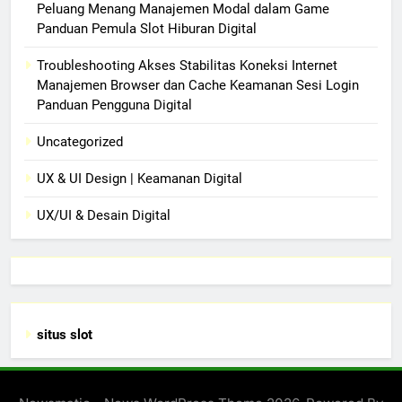
Peluang Menang Manajemen Modal dalam Game
Panduan Pemula Slot Hiburan Digital
Troubleshooting Akses Stabilitas Koneksi Internet
Manajemen Browser dan Cache Keamanan Sesi Login
Panduan Pengguna Digital
Uncategorized
UX & UI Design | Keamanan Digital
UX/UI & Desain Digital
situs slot