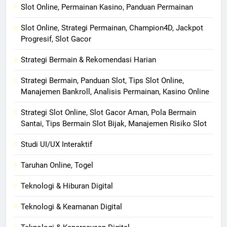
Slot Online, Permainan Kasino, Panduan Permainan
Slot Online, Strategi Permainan, Champion4D, Jackpot
Progresif, Slot Gacor
Strategi Bermain & Rekomendasi Harian
Strategi Bermain, Panduan Slot, Tips Slot Online,
Manajemen Bankroll, Analisis Permainan, Kasino Online
Strategi Slot Online, Slot Gacor Aman, Pola Bermain
Santai, Tips Bermain Slot Bijak, Manajemen Risiko Slot
Studi UI/UX Interaktif
Taruhan Online, Togel
Teknologi & Hiburan Digital
Teknologi & Keamanan Digital