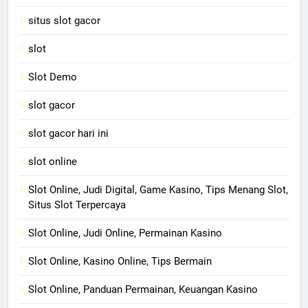
situs slot gacor
slot
Slot Demo
slot gacor
slot gacor hari ini
slot online
Slot Online, Judi Digital, Game Kasino, Tips Menang Slot,
Situs Slot Terpercaya
Slot Online, Judi Online, Permainan Kasino
Slot Online, Kasino Online, Tips Bermain
Slot Online, Panduan Permainan, Keuangan Kasino