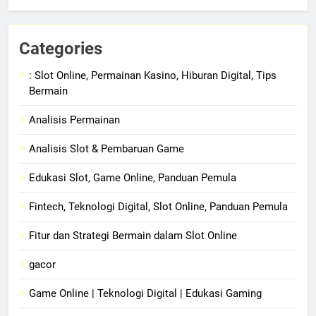
Categories
: Slot Online, Permainan Kasino, Hiburan Digital, Tips
Bermain
Analisis Permainan
Analisis Slot & Pembaruan Game
Edukasi Slot, Game Online, Panduan Pemula
Fintech, Teknologi Digital, Slot Online, Panduan Pemula
Fitur dan Strategi Bermain dalam Slot Online
gacor
Game Online | Teknologi Digital | Edukasi Gaming