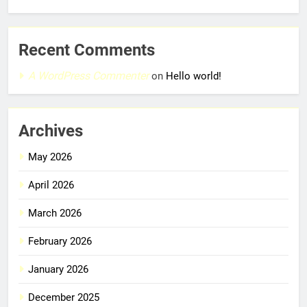
Recent Comments
A WordPress Commenter
on
Hello world!
Archives
May 2026
April 2026
March 2026
February 2026
January 2026
December 2025