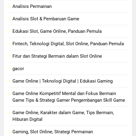
Analisis Permainan
Analisis Slot & Pembaruan Game
Edukasi Slot, Game Online, Panduan Pemula
Fintech, Teknologi Digital, Slot Online, Panduan Pemula
Fitur dan Strategi Bermain dalam Slot Online
gacor
Game Online | Teknologi Digital | Edukasi Gaming
Game Online Kompetitif Mental dan Fokus Bermain
Game Tips & Strategi Gamer Pengembangan Skill Game
Game Online, Karakter dalam Game, Tips Bermain,
Hiburan Digital
Gaming, Slot Online, Strategi Permainan