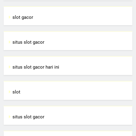
slot gacor
situs slot gacor
situs slot gacor hari ini
slot
situs slot gacor