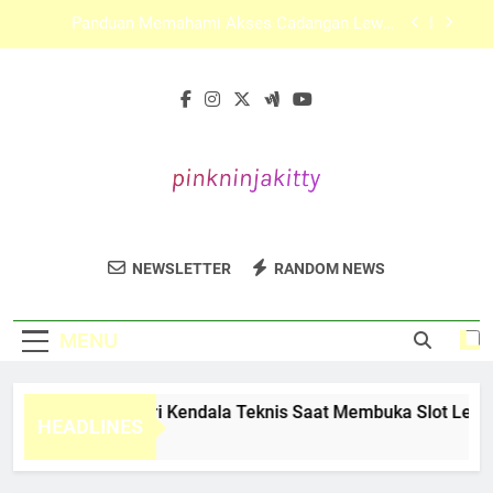
Lebah4D Alternatif
Skip
Slot Lebah4D dengan Proses Masuk yang Cepat
to
dan Mudah untuk Pengalaman Akses yang Lebih
content
Praktis
Cara Mengoptimalkan Pengalaman Pengguna di
LAE138 Login
Tips Menghindari Kendala Teknis Saat Membuka
Slot Lebah4D
Panduan Memahami Akses Cadangan Lewat
Lebah4D Alternatif
Slot Lebah4D dengan Proses Masuk yang Cepat
Pink Ninja Kitty
dan Mudah untuk Pengalaman Akses yang Lebih
Tampil Beda Dengan Koleksi Aksesori Unik
Praktis
NEWSLETTER
RANDOM NEWS
Cara Mengoptimalkan Pengalaman Pengguna di
Dari Pink Ninja Kitty. Gaya Lucu Dan Kreatif
LAE138 Login
Untuk Semua Kalangan.
MENU
Tips Menghindari Kendala Teknis Saat Membuka Slot Lebah4
HEADLINES
3 Months Ago