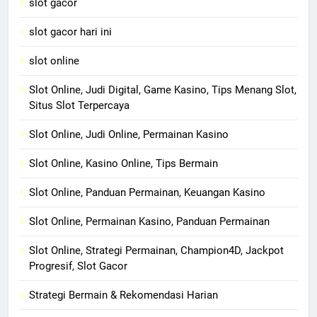
slot gacor
slot gacor hari ini
slot online
Slot Online, Judi Digital, Game Kasino, Tips Menang Slot,
Situs Slot Terpercaya
Slot Online, Judi Online, Permainan Kasino
Slot Online, Kasino Online, Tips Bermain
Slot Online, Panduan Permainan, Keuangan Kasino
Slot Online, Permainan Kasino, Panduan Permainan
Slot Online, Strategi Permainan, Champion4D, Jackpot
Progresif, Slot Gacor
Strategi Bermain & Rekomendasi Harian