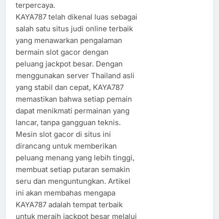
terpercaya.
KAYA787 telah dikenal luas sebagai
salah satu situs judi online terbaik
yang menawarkan pengalaman
bermain slot gacor dengan
peluang jackpot besar. Dengan
menggunakan server Thailand asli
yang stabil dan cepat, KAYA787
memastikan bahwa setiap pemain
dapat menikmati permainan yang
lancar, tanpa gangguan teknis.
Mesin slot gacor di situs ini
dirancang untuk memberikan
peluang menang yang lebih tinggi,
membuat setiap putaran semakin
seru dan menguntungkan. Artikel
ini akan membahas mengapa
KAYA787 adalah tempat terbaik
untuk meraih jackpot besar melalui