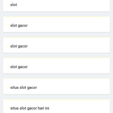
slot
slot gacor
slot gacor
slot gacor
situs slot gacor
situs slot gacor hari ini