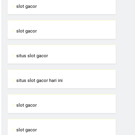
slot gacor
slot gacor
situs slot gacor
situs slot gacor hari ini
slot gacor
slot gacor