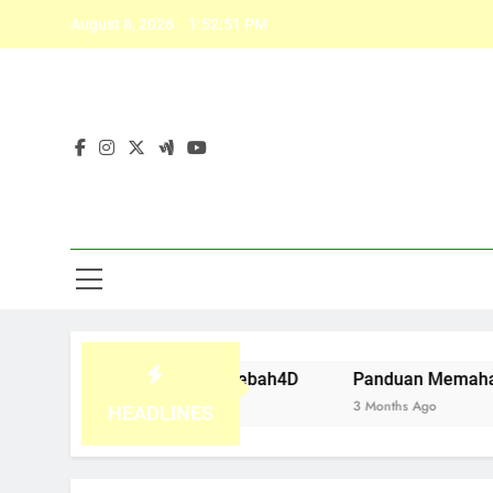
Skip
August 8, 2026
1:52:52 PM
to
content
Pin
Tampil Bed
aat Membuka Slot Lebah4D
Panduan Memahami Akses Ca
3 Months Ago
HEADLINES