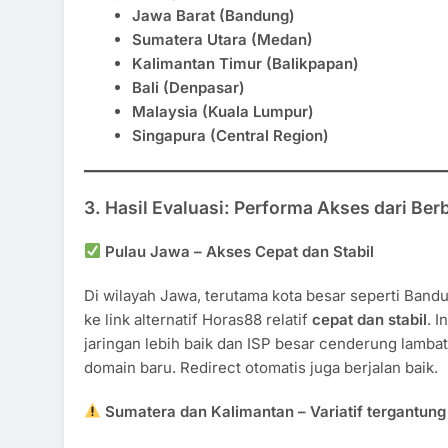
Jawa Barat (Bandung)
Sumatera Utara (Medan)
Kalimantan Timur (Balikpapan)
Bali (Denpasar)
Malaysia (Kuala Lumpur)
Singapura (Central Region)
3. Hasil Evaluasi: Performa Akses dari Ber
Pulau Jawa – Akses Cepat dan Stabil
Di wilayah Jawa, terutama kota besar seperti Band
ke link alternatif Horas88 relatif
cepat dan stabil
. I
jaringan lebih baik dan ISP besar cenderung lamba
domain baru. Redirect otomatis juga berjalan baik.
Sumatera dan Kalimantan – Variatif tergantung