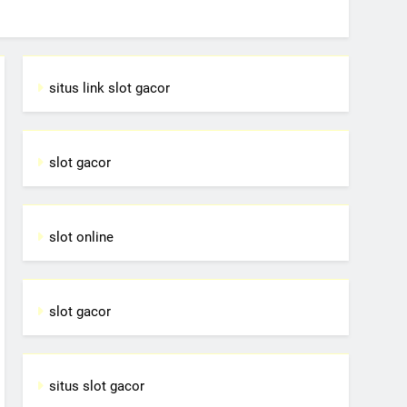
situs link slot gacor
slot gacor
slot online
slot gacor
situs slot gacor