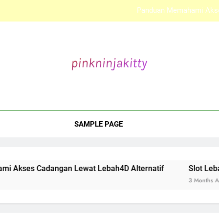
Panduan Memahami Akses
Slot Lebah4D dengan Proses Masuk yang Cepat dan Mudah untuk 
Cara Mengoptimalkan P
Tips Menghindari Kenda
k Ninja Kitty
Panduan Memahami Akses
a Dengan Koleksi Aksesori Unik Dari Pink Ninja Kitty. Gaya L
Slot Lebah4D dengan Proses Masuk yang Cepat dan Mudah untuk 
SAMPLE PAGE
Cara Mengoptimalkan P
dangan Lewat Lebah4D Alternatif
Slot Lebah4D denga
3 Months Ago