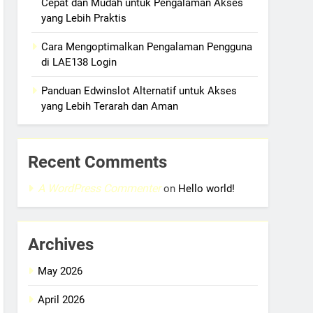
Cepat dan Mudah untuk Pengalaman Akses
yang Lebih Praktis
Cara Mengoptimalkan Pengalaman Pengguna
di LAE138 Login
Panduan Edwinslot Alternatif untuk Akses
yang Lebih Terarah dan Aman
Recent Comments
A WordPress Commenter
on
Hello world!
Archives
May 2026
April 2026