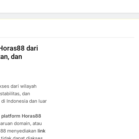
 Horas88 dari
tan, dan
kses dari wilayah
tabilitas, dan
 di Indonesia dan luar
 platform Horas88
baruan domain, atau
ras88 menyediakan
link
tidak dapat diakses.