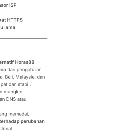
sor ISP
ikat HTTPS
lu lama
lternatif Horas88
una
dan pengaturan
, Bali, Malaysia, dan
at dan stabil,
an mungkin
ian DNS atau
 yang memadai,
 terhadap perubahan
timal.