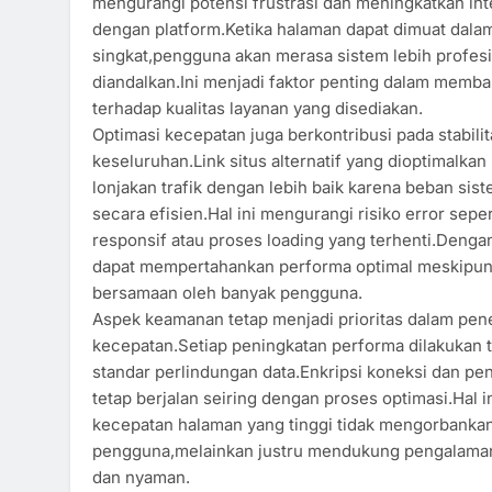
mengurangi potensi frustrasi dan meningkatkan in
dengan platform.Ketika halaman dapat dimuat dala
singkat,pengguna akan merasa sistem lebih profesi
diandalkan.Ini menjadi faktor penting dalam memba
terhadap kualitas layanan yang disediakan.
Optimasi kecepatan juga berkontribusi pada stabili
keseluruhan.Link situs alternatif yang dioptimalk
lonjakan trafik dengan lebih baik karena beban sist
secara efisien.Hal ini mengurangi risiko error seper
responsif atau proses loading yang terhenti.Denga
dapat mempertahankan performa optimal meskipun
bersamaan oleh banyak pengguna.
Aspek keamanan tetap menjadi prioritas dalam pen
kecepatan.Setiap peningkatan performa dilakukan
standar perlindungan data.Enkripsi koneksi dan p
tetap berjalan seiring dengan proses optimasi.Hal
kecepatan halaman yang tinggi tidak mengorbank
pengguna,melainkan justru mendukung pengalama
dan nyaman.