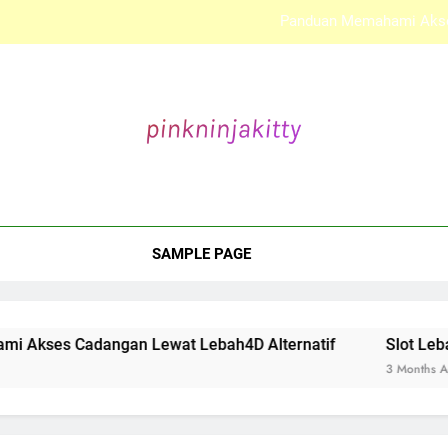
Panduan Memahami Akses
Slot Lebah4D dengan Proses Masuk yang Cepat dan Mudah untuk 
Cara Mengoptimalkan P
Tips Menghindari Kenda
k Ninja Kitty
Panduan Memahami Akses
a Dengan Koleksi Aksesori Unik Dari Pink Ninja Kitty. Gaya L
Slot Lebah4D dengan Proses Masuk yang Cepat dan Mudah untuk 
SAMPLE PAGE
Cara Mengoptimalkan P
dangan Lewat Lebah4D Alternatif
Slot Lebah4D denga
3 Months Ago