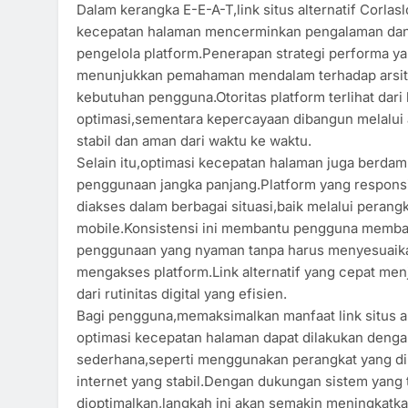
Dalam kerangka E-E-A-T,link situs alternatif Corlas
kecepatan halaman mencerminkan pengalaman dan 
pengelola platform.Penerapan strategi performa ya
menunjukkan pemahaman mendalam terhadap arsit
kebutuhan pengguna.Otoritas platform terlihat dari 
optimasi,sementara kepercayaan dibangun melalui
stabil dan aman dari waktu ke waktu.
Selain itu,optimasi kecepatan halaman juga berdam
penggunaan jangka panjang.Platform yang respons
diakses dalam berbagai situasi,baik melalui peran
mobile.Konsistensi ini membantu pengguna memb
penggunaan yang nyaman tanpa harus menyesuaikan
mengakses platform.Link alternatif yang cepat men
dari rutinitas digital yang efisien.
Bagi pengguna,memaksimalkan manfaat link situs a
optimasi kecepatan halaman dapat dilakukan denga
sederhana,seperti menggunakan perangkat yang di
internet yang stabil.Dengan dukungan sistem yang 
dioptimalkan,langkah ini akan semakin meningkatk