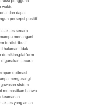
teraksi pengguna
m waktu
onal dan dapat
ngun persepsi positif
tas akses secara
an mampu menangani
em terdistribusi
ti halaman tidak
n demikian,platform
 digunakan secara
erapan optimasi
 tanpa mengurangi
engawasan sistem
 ini memastikan bahwa
an keamanan
n akses yang aman