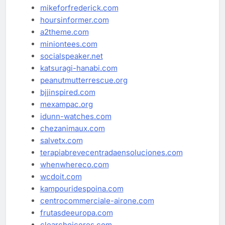
mikeforfrederick.com
hoursinformer.com
a2theme.com
miniontees.com
socialspeaker.net
katsuragi-hanabi.com
peanutmutterrescue.org
bjjinspired.com
mexampac.org
idunn-watches.com
chezanimaux.com
salvetx.com
terapiabrevecentradaensoluciones.com
whenwhereco.com
wcdoit.com
kampouridespoina.com
centrocommerciale-airone.com
frutasdeeuropa.com
clearchoiceres.com