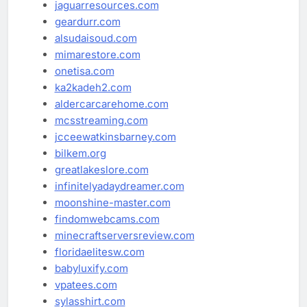
jaguarresources.com
geardurr.com
alsudaisoud.com
mimarestore.com
onetisa.com
ka2kadeh2.com
aldercarcarehome.com
mcsstreaming.com
jcceewatkinsbarney.com
bilkem.org
greatlakeslore.com
infinitelyadaydreamer.com
moonshine-master.com
findomwebcams.com
minecraftserversreview.com
floridaelitesw.com
babyluxify.com
vpatees.com
sylasshirt.com