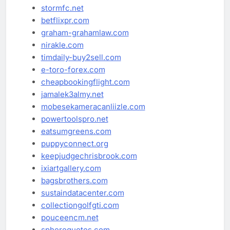
stormfc.net
betflixpr.com
graham-grahamlaw.com
nirakle.com
timdaily-buy2sell.com
e-toro-forex.com
cheapbookingflight.com
jamalek3almy.net
mobesekameracanliizle.com
powertoolspro.net
eatsumgreens.com
puppyconnect.org
keepjudgechrisbrook.com
ixiartgallery.com
bagsbrothers.com
sustaindatacenter.com
collectiongolfgti.com
pouceencm.net
spherequotes.com