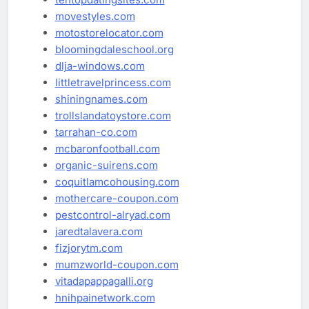
movestyles.com
motostorelocator.com
bloomingdaleschool.org
dlja-windows.com
littletravelprincess.com
shiningnames.com
trollslandatoystore.com
tarrahan-co.com
mcbaronfootball.com
organic-suirens.com
coquitlamcohousing.com
mothercare-coupon.com
pestcontrol-alryad.com
jaredtalavera.com
fizjorytm.com
mumzworld-coupon.com
vitadapappagalli.org
hnihpainetwork.com