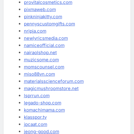
provitalcosmetics.com
pixmaweb.com
pinkninjakitty.com
pennyscustomgifts.com
nripja.com
newlyricsmedia.com
namiceofficial.com
nairaolshop.net
muzicsome.com
momscounsel.com
miso88vn.com
materialsscienceforum.com
magicmushroomstore.net
lsprrun.com
legado-shop.com
komachimama.com
klasspor.tv
jpcaat.com
jeong-good.com