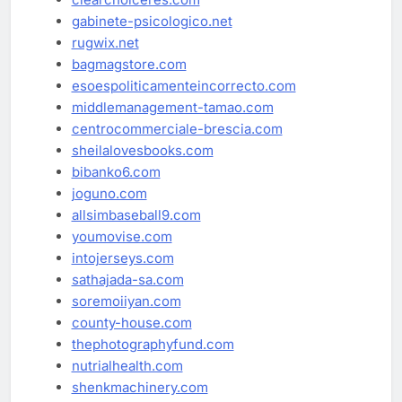
gabinete-psicologico.net
rugwix.net
bagmagstore.com
esoespoliticamenteincorrecto.com
middlemanagement-tamao.com
centrocommerciale-brescia.com
sheilalovesbooks.com
bibanko6.com
joguno.com
allsimbaseball9.com
youmovise.com
intojerseys.com
sathajada-sa.com
soremoiiyan.com
county-house.com
thephotographyfund.com
nutrialhealth.com
shenkmachinery.com