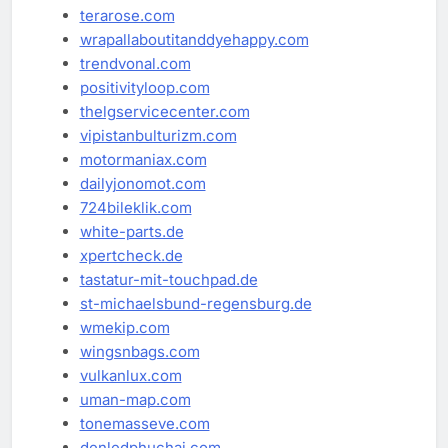
terarose.com
wrapallaboutitanddyehappy.com
trendvonal.com
positivityloop.com
thelgservicecenter.com
vipistanbulturizm.com
motormaniax.com
dailyjonomot.com
724bileklik.com
white-parts.de
xpertcheck.de
tastatur-mit-touchpad.de
st-michaelsbund-regensburg.de
wmekip.com
wingsnbags.com
vulkanlux.com
uman-map.com
tonemasseve.com
denledphuchai.com