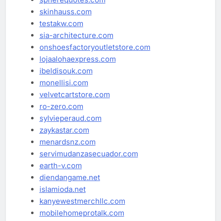
skinhauss.com
testakw.com
sia-architecture.com
onshoesfactoryoutletstore.com
lojaalohaexpress.com
ibeldisouk.com
monellisi.com
velvetcartstore.com
ro-zero.com
sylvieperaud.com
zaykastar.com
menardsnz.com
servimudanzasecuador.com
earth-v.com
diendangame.net
islamioda.net
kanyewestmerchllc.com
mobilehomeprotalk.com