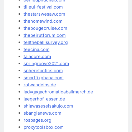
tilleul-festival.com
thestarswesaw.com
thehomewind.com
thebougecruise.com
thebeirutforum.com
tellthebelllsurvey.org
teecina.com
taiacore.com
springroove2021.com
spheretactics.com
smartfixghana.com
rotwandeins.de
ladygagachromaticaballmerch.de
jaegerhof-essen.de
shiawaseseisakujo.com
sbanglanews.com
rospages.org
proxytoolsbox.com