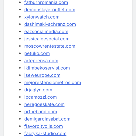
fatburnromania.com
demonslayeroutlet.com
xylonwatch.com
dashimaki-schranz.com
eazsocialmedia.com
jessicaleesocial.com
moscowrentestate.com
petuko.com
arteprensa.com
iklimbekoservisi.com
iseweurope.com
mejorestensiometros.com
drjaqlyn.com
lpcamozzi.com
heregoeskate.com
ortheband.com
demigarciasabat.com
flavorcityoils.com
fabryka-studio.com