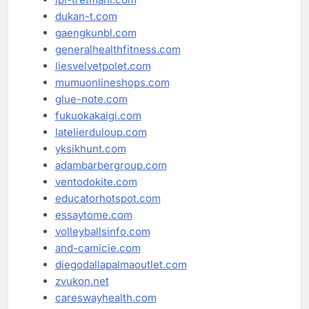
dukan-t.com
gaengkunbl.com
generalhealthfitness.com
liesvelvetpolet.com
mumuonlineshops.com
glue-note.com
fukuokakaigi.com
latelierduloup.com
yksikhunt.com
adambarbergroup.com
ventodokite.com
educatorhotspot.com
essaytome.com
volleyballsinfo.com
and-camicie.com
diegodallapalmaoutlet.com
zvukon.net
careswayhealth.com