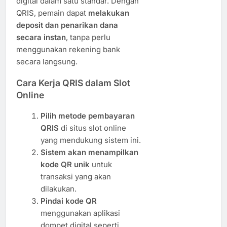
digital dalam satu standar. Dengan
QRIS, pemain dapat
melakukan
deposit dan penarikan dana
secara instan
, tanpa perlu
menggunakan rekening bank
secara langsung.
Cara Kerja QRIS dalam Slot
Online
Pilih metode pembayaran
QRIS
di situs slot online
yang mendukung sistem ini.
Sistem akan menampilkan
kode QR unik
untuk
transaksi yang akan
dilakukan.
Pindai kode QR
menggunakan aplikasi
dompet digital seperti