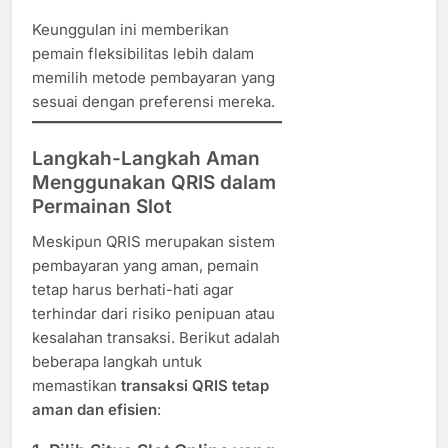
Keunggulan ini memberikan
pemain fleksibilitas lebih dalam
memilih metode pembayaran yang
sesuai dengan preferensi mereka.
Langkah-Langkah Aman
Menggunakan QRIS dalam
Permainan Slot
Meskipun QRIS merupakan sistem
pembayaran yang aman, pemain
tetap harus berhati-hati agar
terhindar dari risiko penipuan atau
kesalahan transaksi. Berikut adalah
beberapa langkah untuk
memastikan
transaksi QRIS tetap
aman dan efisien
: