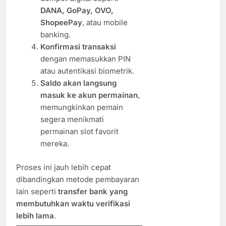
DANA, GoPay, OVO,
ShopeePay
, atau mobile
banking.
Konfirmasi transaksi
dengan memasukkan PIN
atau autentikasi biometrik.
Saldo akan langsung
masuk ke akun permainan
,
memungkinkan pemain
segera menikmati
permainan slot favorit
mereka.
Proses ini jauh lebih cepat
dibandingkan metode pembayaran
lain seperti
transfer bank yang
membutuhkan waktu verifikasi
lebih lama
.