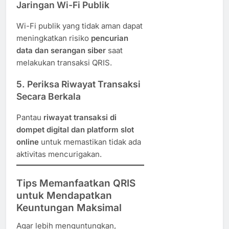
Jaringan Wi-Fi Publik
Wi-Fi publik yang tidak aman dapat
meningkatkan risiko
pencurian
data dan serangan siber
saat
melakukan transaksi QRIS.
5. Periksa Riwayat Transaksi
Secara Berkala
Pantau
riwayat transaksi di
dompet digital dan platform slot
online
untuk memastikan tidak ada
aktivitas mencurigakan.
Tips Memanfaatkan QRIS
untuk Mendapatkan
Keuntungan Maksimal
Agar lebih menguntungkan,