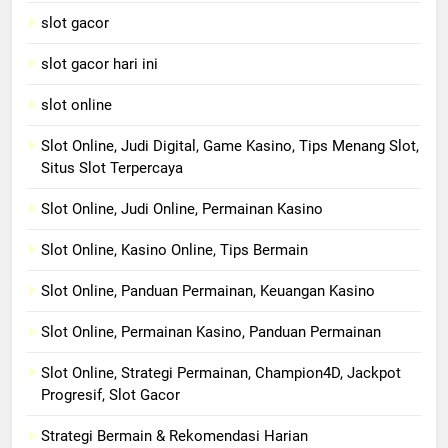
slot gacor
slot gacor hari ini
slot online
Slot Online, Judi Digital, Game Kasino, Tips Menang Slot,
Situs Slot Terpercaya
Slot Online, Judi Online, Permainan Kasino
Slot Online, Kasino Online, Tips Bermain
Slot Online, Panduan Permainan, Keuangan Kasino
Slot Online, Permainan Kasino, Panduan Permainan
Slot Online, Strategi Permainan, Champion4D, Jackpot
Progresif, Slot Gacor
Strategi Bermain & Rekomendasi Harian