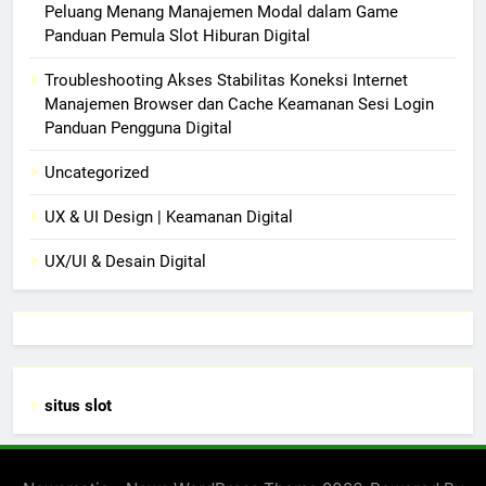
Peluang Menang Manajemen Modal dalam Game
Panduan Pemula Slot Hiburan Digital
Troubleshooting Akses Stabilitas Koneksi Internet
Manajemen Browser dan Cache Keamanan Sesi Login
Panduan Pengguna Digital
Uncategorized
UX & UI Design | Keamanan Digital
UX/UI & Desain Digital
situs slot