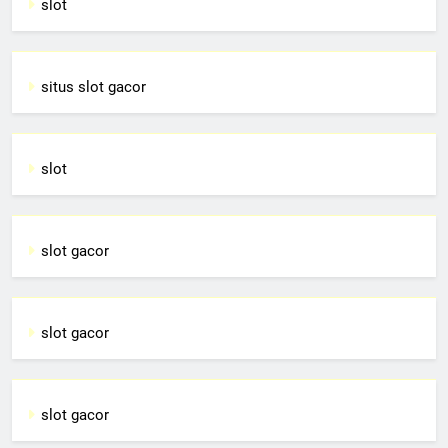
slot
situs slot gacor
slot
slot gacor
slot gacor
slot gacor