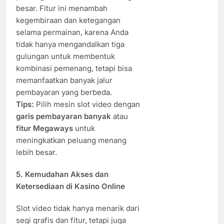
besar. Fitur ini menambah
kegembiraan dan ketegangan
selama permainan, karena Anda
tidak hanya mengandalkan tiga
gulungan untuk membentuk
kombinasi pemenang, tetapi bisa
memanfaatkan banyak jalur
pembayaran yang berbeda.
Tips:
Pilih mesin slot video dengan
garis pembayaran banyak
atau
fitur Megaways
untuk
meningkatkan peluang menang
lebih besar.
5.
Kemudahan Akses dan
Ketersediaan di Kasino Online
Slot video tidak hanya menarik dari
segi grafis dan fitur, tetapi juga