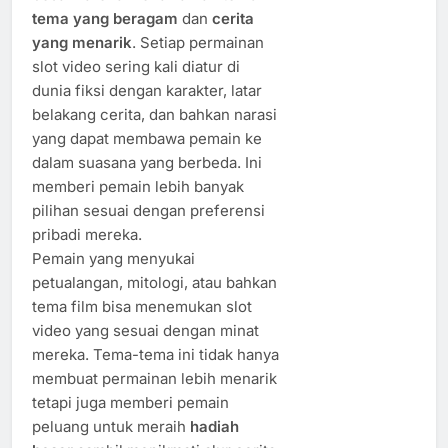
tema yang beragam
dan
cerita
yang menarik
. Setiap permainan
slot video sering kali diatur di
dunia fiksi dengan karakter, latar
belakang cerita, dan bahkan narasi
yang dapat membawa pemain ke
dalam suasana yang berbeda. Ini
memberi pemain lebih banyak
pilihan sesuai dengan preferensi
pribadi mereka.
Pemain yang menyukai
petualangan, mitologi, atau bahkan
tema film bisa menemukan slot
video yang sesuai dengan minat
mereka. Tema-tema ini tidak hanya
membuat permainan lebih menarik
tetapi juga memberi pemain
peluang untuk meraih
hadiah