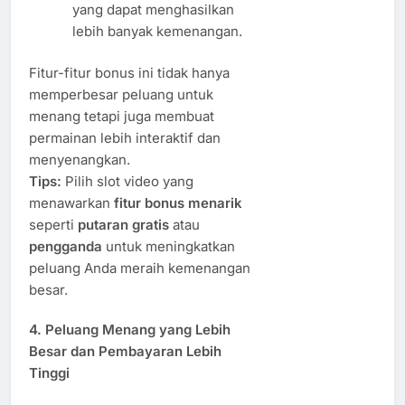
yang dapat menghasilkan
lebih banyak kemenangan.
Fitur-fitur bonus ini tidak hanya
memperbesar peluang untuk
menang tetapi juga membuat
permainan lebih interaktif dan
menyenangkan.
Tips:
Pilih slot video yang
menawarkan
fitur bonus menarik
seperti
putaran gratis
atau
pengganda
untuk meningkatkan
peluang Anda meraih kemenangan
besar.
4.
Peluang Menang yang Lebih
Besar dan Pembayaran Lebih
Tinggi