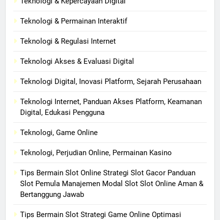
Teknologi & Kepercayaan Digital
Teknologi & Permainan Interaktif
Teknologi & Regulasi Internet
Teknologi Akses & Evaluasi Digital
Teknologi Digital, Inovasi Platform, Sejarah Perusahaan
Teknologi Internet, Panduan Akses Platform, Keamanan
Digital, Edukasi Pengguna
Teknologi, Game Online
Teknologi, Perjudian Online, Permainan Kasino
Tips Bermain Slot Online Strategi Slot Gacor Panduan
Slot Pemula Manajemen Modal Slot Slot Online Aman &
Bertanggung Jawab
Tips Bermain Slot Strategi Game Online Optimasi