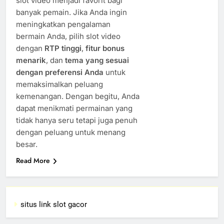
slot video menjadi favorit bagi
banyak pemain. Jika Anda ingin
meningkatkan pengalaman
bermain Anda, pilih slot video
dengan
RTP tinggi
,
fitur bonus
menarik
, dan
tema yang sesuai
dengan preferensi Anda
untuk
memaksimalkan peluang
kemenangan. Dengan begitu, Anda
dapat menikmati permainan yang
tidak hanya seru tetapi juga penuh
dengan peluang untuk menang
besar.
Read More
situs link slot gacor