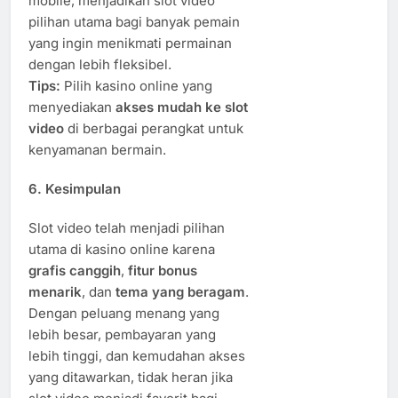
mobile, menjadikan slot video
pilihan utama bagi banyak pemain
yang ingin menikmati permainan
dengan lebih fleksibel.
Tips:
Pilih kasino online yang
menyediakan
akses mudah ke slot
video
di berbagai perangkat untuk
kenyamanan bermain.
6.
Kesimpulan
Slot video telah menjadi pilihan
utama di kasino online karena
grafis canggih
,
fitur bonus
menarik
, dan
tema yang beragam
.
Dengan peluang menang yang
lebih besar, pembayaran yang
lebih tinggi, dan kemudahan akses
yang ditawarkan, tidak heran jika