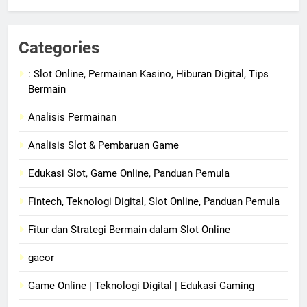
Categories
: Slot Online, Permainan Kasino, Hiburan Digital, Tips
Bermain
Analisis Permainan
Analisis Slot & Pembaruan Game
Edukasi Slot, Game Online, Panduan Pemula
Fintech, Teknologi Digital, Slot Online, Panduan Pemula
Fitur dan Strategi Bermain dalam Slot Online
gacor
Game Online | Teknologi Digital | Edukasi Gaming