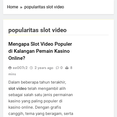
Home
popularitas slot video
popularitas slot video
Mengapa Slot Video Populer
di Kalangan Pemain Kasino
Online?
ee007c2
2 years ago
0
8
mins
Dalam beberapa tahun terakhir,
slot video
telah mengambil alih
sebagai salah satu jenis permainan
kasino yang paling populer di
kasino online. Dengan grafis
canggih, tema yang beragam, serta