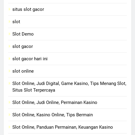
situs slot gacor
slot
Slot Demo
slot gacor
slot gacor hari ini
slot online
Slot Online, Judi Digital, Game Kasino, Tips Menang Slot,
Situs Slot Terpercaya
Slot Online, Judi Online, Permainan Kasino
Slot Online, Kasino Online, Tips Bermain
Slot Online, Panduan Permainan, Keuangan Kasino