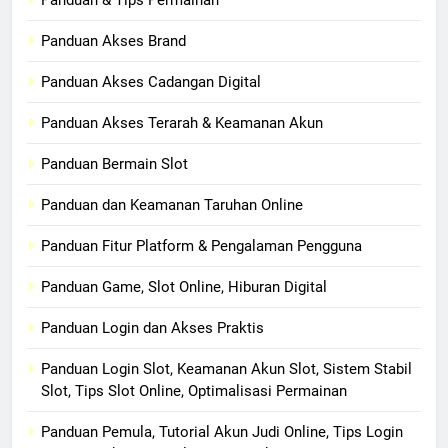
Panduan Akses Brand
Panduan Akses Cadangan Digital
Panduan Akses Terarah & Keamanan Akun
Panduan Bermain Slot
Panduan dan Keamanan Taruhan Online
Panduan Fitur Platform & Pengalaman Pengguna
Panduan Game, Slot Online, Hiburan Digital
Panduan Login dan Akses Praktis
Panduan Login Slot, Keamanan Akun Slot, Sistem Stabil
Slot, Tips Slot Online, Optimalisasi Permainan
Panduan Pemula, Tutorial Akun Judi Online, Tips Login