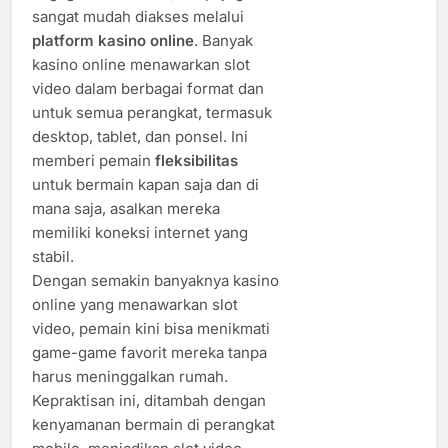
sangat mudah diakses melalui
platform kasino online
. Banyak
kasino online menawarkan slot
video dalam berbagai format dan
untuk semua perangkat, termasuk
desktop, tablet, dan ponsel. Ini
memberi pemain
fleksibilitas
untuk bermain kapan saja dan di
mana saja, asalkan mereka
memiliki koneksi internet yang
stabil.
Dengan semakin banyaknya kasino
online yang menawarkan slot
video, pemain kini bisa menikmati
game-game favorit mereka tanpa
harus meninggalkan rumah.
Kepraktisan ini, ditambah dengan
kenyamanan bermain di perangkat