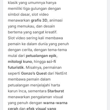
klasik yang umumnya hanya
memiliki tiga gulungan dengan
simbol dasar, slot video
menawarkan
grafis 3D
, animasi
yang memukau, dan desain
bertema yang sangat kreatif.
Slot video sering kali membawa
pemain ke dalam dunia yang penuh
dengan cerita, dengan tema-tema
mulai dari
petualangan epik
,
mitologi kuno
, hingga
sci-fi
futuristik
. Misalnya, permainan
seperti
Gonzo’s Quest
dari NetEnt
membawa pemain dalam
petualangan menjelajahi harta
karun Inca, sementara
Starburst
menawarkan pengalaman visual
yang penuh dengan
warna-warna
cerah
dan
efek visual yang