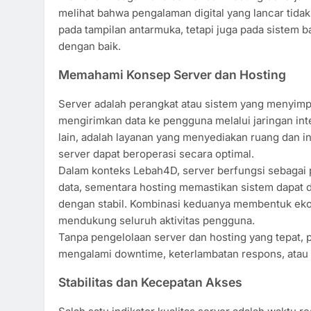
melihat bahwa pengalaman digital yang lancar tida
pada tampilan antarmuka, tetapi juga pada sistem b
dengan baik.
Memahami Konsep Server dan Hosting
Server adalah perangkat atau sistem yang menyim
mengirimkan data ke pengguna melalui jaringan inter
lain, adalah layanan yang menyediakan ruang dan in
server dapat beroperasi secara optimal.
Dalam konteks Lebah4D, server berfungsi sebagai
data, sementara hosting memastikan sistem dapat d
dengan stabil. Kombinasi keduanya membentuk eko
mendukung seluruh aktivitas pengguna.
Tanpa pengelolaan server dan hosting yang tepat, p
mengalami downtime, keterlambatan respons, ata
Stabilitas dan Kecepatan Akses