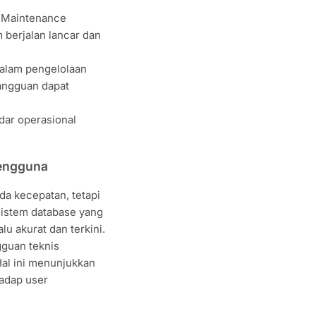
. Maintenance
berjalan lancar dan
dalam pengelolaan
gangguan dapat
dar operasional
Pengguna
da kecepatan, tetapi
 Sistem database yang
u akurat dan terkini.
guan teknis
Hal ini menunjukkan
hadap user