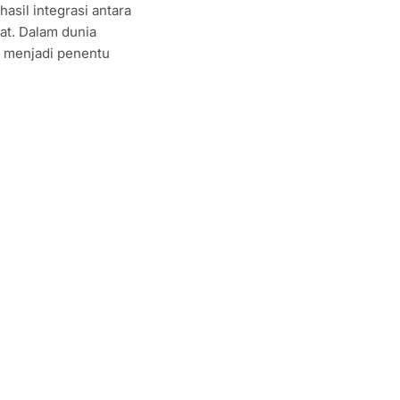
asil integrasi antara
at. Dalam dunia
ng menjadi penentu