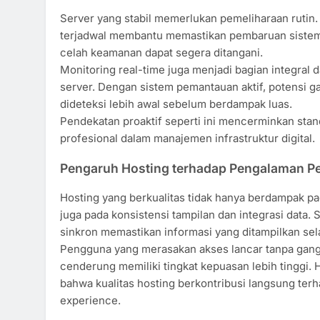
Server yang stabil memerlukan pemeliharaan rutin
terjadwal membantu memastikan pembaruan sistem 
celah keamanan dapat segera ditangani.
Monitoring real-time juga menjadi bagian integral 
server. Dengan sistem pemantauan aktif, potensi 
dideteksi lebih awal sebelum berdampak luas.
Pendekatan proaktif seperti ini mencerminkan stan
profesional dalam manajemen infrastruktur digital.
Pengaruh Hosting terhadap Pengalaman 
Hosting yang berkualitas tidak hanya berdampak pa
juga pada konsistensi tampilan dan integrasi data.
sinkron memastikan informasi yang ditampilkan selal
Pengguna yang merasakan akses lancar tanpa gang
cenderung memiliki tingkat kepuasan lebih tinggi. 
bahwa kualitas hosting berkontribusi langsung ter
experience.