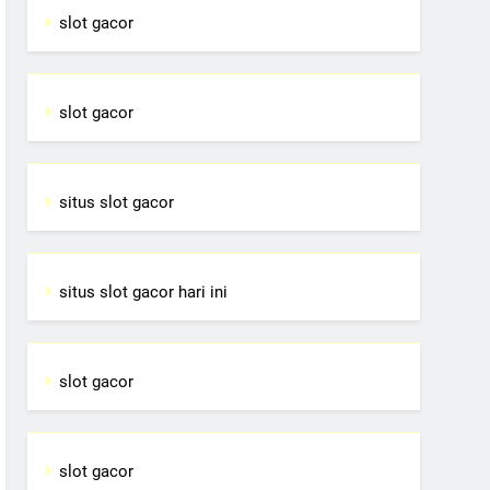
slot gacor
slot gacor
situs slot gacor
situs slot gacor hari ini
slot gacor
slot gacor