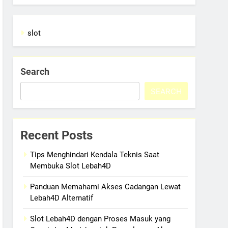
slot
Search
SEARCH
Recent Posts
Tips Menghindari Kendala Teknis Saat
Membuka Slot Lebah4D
Panduan Memahami Akses Cadangan Lewat
Lebah4D Alternatif
Slot Lebah4D dengan Proses Masuk yang