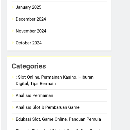
January 2025
December 2024
November 2024
October 2024
Categories
: Slot Online, Permainan Kasino, Hiburan
Digital, Tips Bermain
Analisis Permainan
Analisis Slot & Pembaruan Game
Edukasi Slot, Game Online, Panduan Pemula