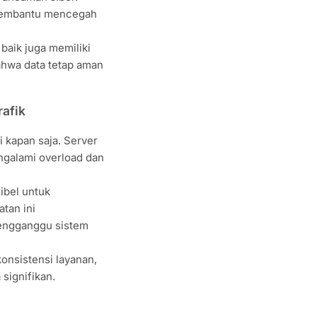
 membantu mencegah
baik juga memiliki
ahwa data tetap aman
rafik
di kapan saja. Server
engalami overload dan
ibel untuk
tan ini
engganggu sistem
konsistensi layanan,
signifikan.