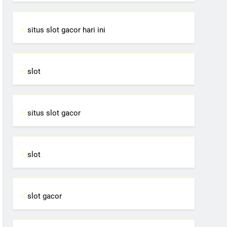
situs slot gacor hari ini
slot
situs slot gacor
slot
slot gacor