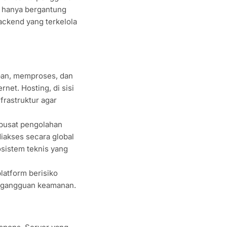
k hanya bergantung
ackend yang terkelola
pan, memproses, dan
net. Hosting, di sisi
frastruktur agar
 pusat pengolahan
iakses secara global
sistem teknis yang
latform berisiko
u gangguan keamanan.