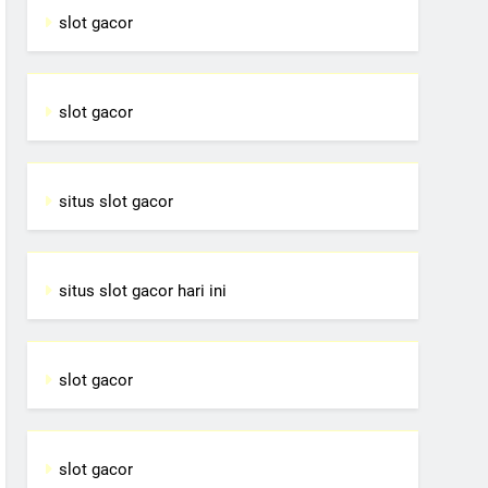
slot gacor
slot gacor
situs slot gacor
situs slot gacor hari ini
slot gacor
slot gacor