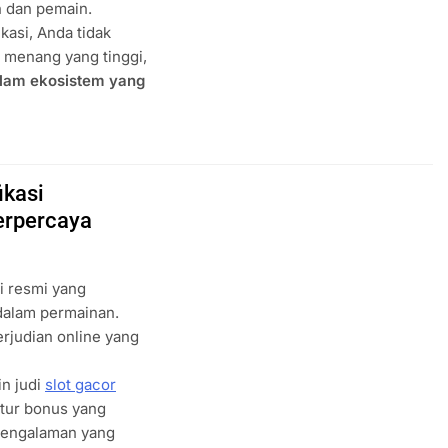
n dan pemain.
kasi, Anda tidak
 menang yang tinggi,
dalam ekosistem yang
ikasi
erpercaya
si resmi yang
dalam permainan.
erjudian online yang
in judi
slot gacor
itur bonus yang
pengalaman yang