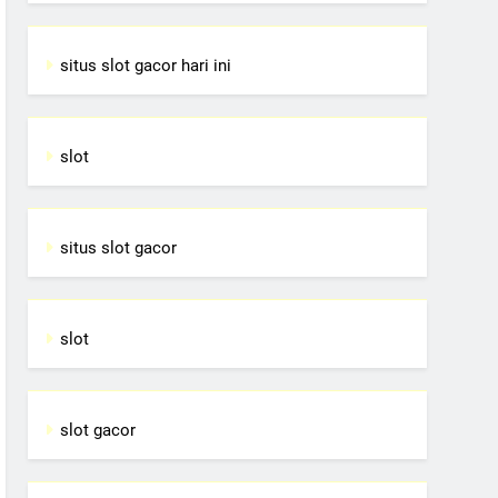
situs slot gacor hari ini
slot
situs slot gacor
slot
slot gacor