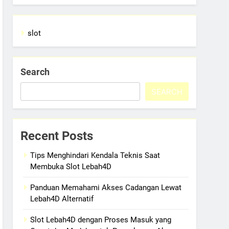
slot
Search
SEARCH
Recent Posts
Tips Menghindari Kendala Teknis Saat
Membuka Slot Lebah4D
Panduan Memahami Akses Cadangan Lewat
Lebah4D Alternatif
Slot Lebah4D dengan Proses Masuk yang