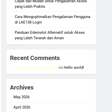
Cepat dan Mudah untuk Pengalaman Akses
yang Lebih Praktis
Cara Mengoptimalkan Pengalaman Pengguna
di LAE138 Login
Panduan Edwinslot Alternatif untuk Akses
yang Lebih Terarah dan Aman
Recent Comments
A WordPress Commenter
on
Hello world!
Archives
May 2026
April 2026