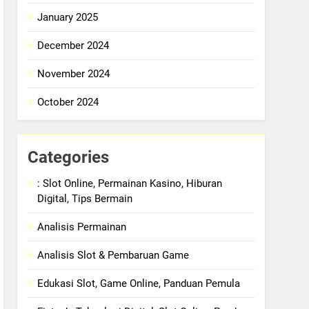
January 2025
December 2024
November 2024
October 2024
Categories
: Slot Online, Permainan Kasino, Hiburan
Digital, Tips Bermain
Analisis Permainan
Analisis Slot & Pembaruan Game
Edukasi Slot, Game Online, Panduan Pemula