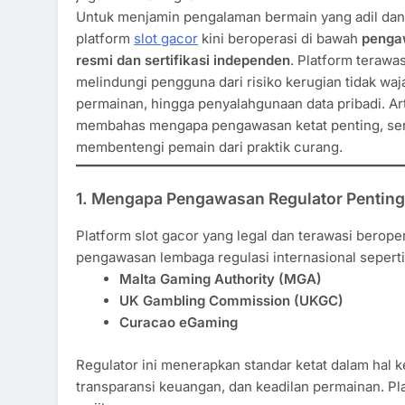
Untuk menjamin pengalaman bermain yang adil dan
platform
slot gacor
kini beroperasi di bawah
penga
resmi dan sertifikasi independen
. Platform terawas
melindungi pengguna dari risiko kerugian tidak waja
permainan, hingga penyalahgunaan data pribadi. Art
membahas mengapa pengawasan ketat penting, sert
membentengi pemain dari praktik curang.
1. Mengapa Pengawasan Regulator Pentin
Platform slot gacor yang legal dan terawasi berope
pengawasan lembaga regulasi internasional seperti
Malta Gaming Authority (MGA)
UK Gambling Commission (UKGC)
Curacao eGaming
Regulator ini menerapkan standar ketat dalam hal 
transparansi keuangan, dan keadilan permainan. Pl