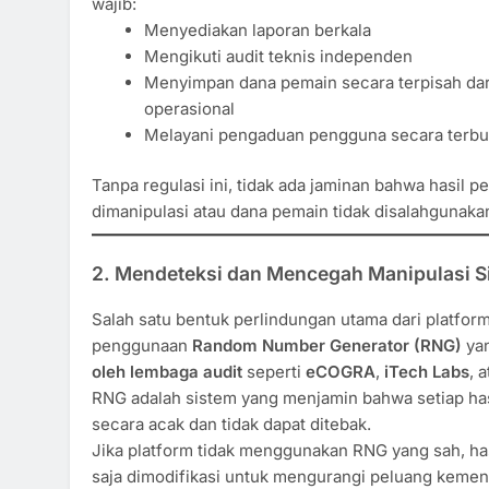
wajib:
Menyediakan laporan berkala
Mengikuti audit teknis independen
Menyimpan dana pemain secara terpisah da
operasional
Melayani pengaduan pengguna secara terbu
Tanpa regulasi ini, tidak ada jaminan bahwa hasil p
dimanipulasi atau dana pemain tidak disalahgunakan
2. Mendeteksi dan Mencegah Manipulasi S
Salah satu bentuk perlindungan utama dari platform
penggunaan
Random Number Generator (RNG)
ya
oleh lembaga audit
seperti
eCOGRA
,
iTech Labs
, 
RNG adalah sistem yang menjamin bahwa setiap hasil
secara acak dan tidak dapat ditebak.
Jika platform tidak menggunakan RNG yang sah, ha
saja dimodifikasi untuk mengurangi peluang kemen