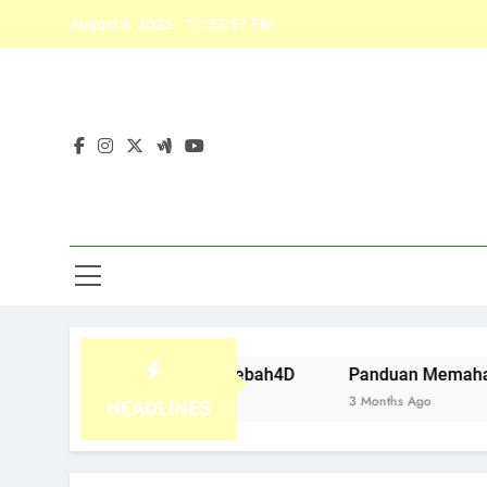
Skip
August 6, 2026
11:22:58 PM
to
content
Pin
Tampil Bed
at Membuka Slot Lebah4D
Panduan Memahami Akses Cad
3 Months Ago
HEADLINES