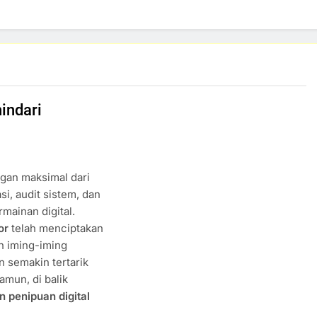
indari
ngan maksimal dari
i, audit sistem, dan
mainan digital.
or
telah menciptakan
an iming-iming
 semakin tertarik
amun, di balik
n penipuan digital