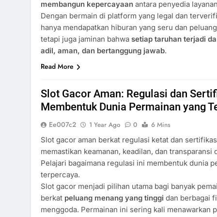
membangun kepercayaan
antara penyedia layana
Dengan bermain di platform yang legal dan terverifi
hanya mendapatkan hiburan yang seru dan peluang
tetapi juga jaminan bahwa
setiap taruhan terjadi 
adil, aman, dan bertanggung jawab
.
Read More
Slot Gacor Aman: Regulasi dan Sertif
Membentuk Dunia Permainan yang T
Ee007c2
1 Year Ago
0
6 Mins
Slot gacor aman berkat regulasi ketat dan sertifika
memastikan keamanan, keadilan, dan transparansi 
Pelajari bagaimana regulasi ini membentuk dunia p
terpercaya.
Slot gacor menjadi pilihan utama bagi banyak pema
berkat
peluang menang yang tinggi
dan berbagai f
menggoda. Permainan ini sering kali menawarkan 