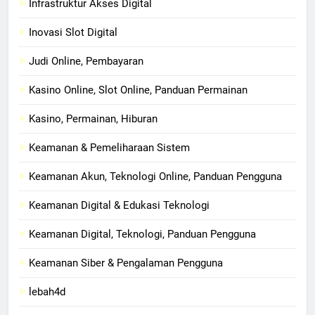
Infrastruktur Akses Digital
Inovasi Slot Digital
Judi Online, Pembayaran
Kasino Online, Slot Online, Panduan Permainan
Kasino, Permainan, Hiburan
Keamanan & Pemeliharaan Sistem
Keamanan Akun, Teknologi Online, Panduan Pengguna
Keamanan Digital & Edukasi Teknologi
Keamanan Digital, Teknologi, Panduan Pengguna
Keamanan Siber & Pengalaman Pengguna
lebah4d