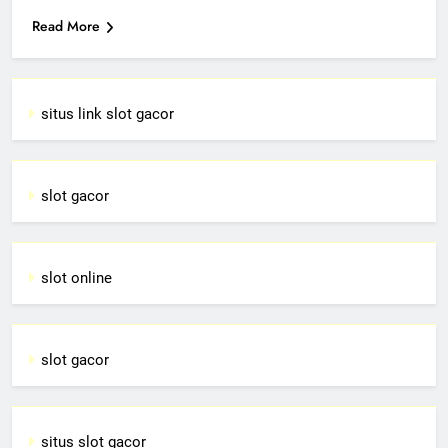
Read More
situs link slot gacor
slot gacor
slot online
slot gacor
situs slot gacor