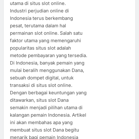
utama di situs slot online.
Industri perjudian online di
Indonesia terus berkembang
pesat, terutama dalam hal
permainan slot online. Salah satu
faktor utama yang memengaruhi
popularitas situs slot adalah
metode pembayaran yang tersedia.
Di Indonesia, banyak pemain yang
mulai beralih menggunakan Dana,
sebuah dompet digital, untuk
transaksi di situs slot online.
Dengan berbagai keuntungan yang
ditawarkan, situs slot Dana
semakin menjadi pilihan utama di
kalangan pemain Indonesia. Artikel
ini akan membahas apa yang
membuat situs slot Dana begitu
menarik bagi pemain Indonesia