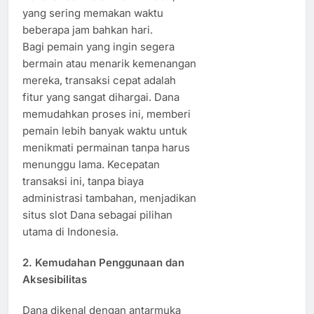
yang sering memakan waktu
beberapa jam bahkan hari.
Bagi pemain yang ingin segera
bermain atau menarik kemenangan
mereka, transaksi cepat adalah
fitur yang sangat dihargai. Dana
memudahkan proses ini, memberi
pemain lebih banyak waktu untuk
menikmati permainan tanpa harus
menunggu lama. Kecepatan
transaksi ini, tanpa biaya
administrasi tambahan, menjadikan
situs slot Dana sebagai pilihan
utama di Indonesia.
2.
Kemudahan Penggunaan dan
Aksesibilitas
Dana dikenal dengan antarmuka