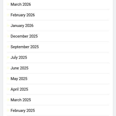
March 2026
February 2026
January 2026
December 2025
September 2025
July 2025
June 2025
May 2025
April 2025
March 2025
February 2025