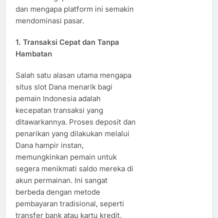
dan mengapa platform ini semakin
mendominasi pasar.
1.
Transaksi Cepat dan Tanpa
Hambatan
Salah satu alasan utama mengapa
situs slot Dana menarik bagi
pemain Indonesia adalah
kecepatan transaksi yang
ditawarkannya. Proses deposit dan
penarikan yang dilakukan melalui
Dana hampir instan,
memungkinkan pemain untuk
segera menikmati saldo mereka di
akun permainan. Ini sangat
berbeda dengan metode
pembayaran tradisional, seperti
transfer bank atau kartu kredit,