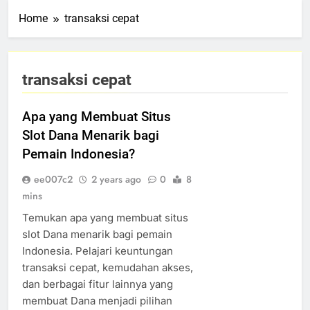
Home
transaksi cepat
transaksi cepat
Apa yang Membuat Situs
Slot Dana Menarik bagi
Pemain Indonesia?
ee007c2
2 years ago
0
8
mins
Temukan apa yang membuat situs
slot Dana menarik bagi pemain
Indonesia. Pelajari keuntungan
transaksi cepat, kemudahan akses,
dan berbagai fitur lainnya yang
membuat Dana menjadi pilihan