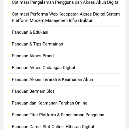
Optimasi Pengalaman Pengguna dan Akses Akun Digital
Optimasi Performa Web,Kecepatan Akses Digital,Sistem
Platform Modern,Manajemen Infrastruktur
Panduan & Edukasi
Panduan & Tips Permainan
Panduan Akses Brand
Panduan Akses Cadangan Digital
Panduan Akses Terarah & Keamanan Akun
Panduan Bermain Slot
Panduan dan Keamanan Taruhan Online
Panduan Fitur Platform & Pengalaman Pengguna
Panduan Game, Slot Online, Hiburan Digital