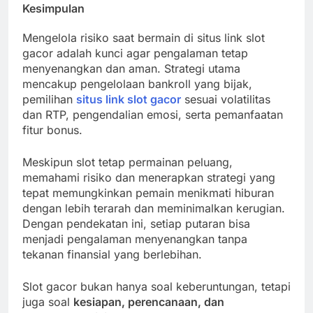
Kesimpulan
Mengelola risiko saat bermain di situs link slot
gacor adalah kunci agar pengalaman tetap
menyenangkan dan aman. Strategi utama
mencakup pengelolaan bankroll yang bijak,
pemilihan
situs link slot gacor
sesuai volatilitas
dan RTP, pengendalian emosi, serta pemanfaatan
fitur bonus.
Meskipun slot tetap permainan peluang,
memahami risiko dan menerapkan strategi yang
tepat memungkinkan pemain menikmati hiburan
dengan lebih terarah dan meminimalkan kerugian.
Dengan pendekatan ini, setiap putaran bisa
menjadi pengalaman menyenangkan tanpa
tekanan finansial yang berlebihan.
Slot gacor bukan hanya soal keberuntungan, tetapi
juga soal
kesiapan, perencanaan, dan