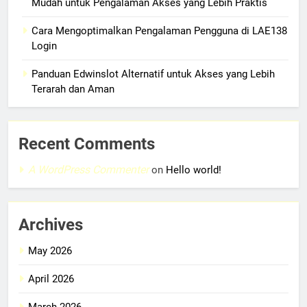
Mudah untuk Pengalaman Akses yang Lebih Praktis
Cara Mengoptimalkan Pengalaman Pengguna di LAE138
Login
Panduan Edwinslot Alternatif untuk Akses yang Lebih
Terarah dan Aman
Recent Comments
A WordPress Commenter
on
Hello world!
Archives
May 2026
April 2026
March 2026