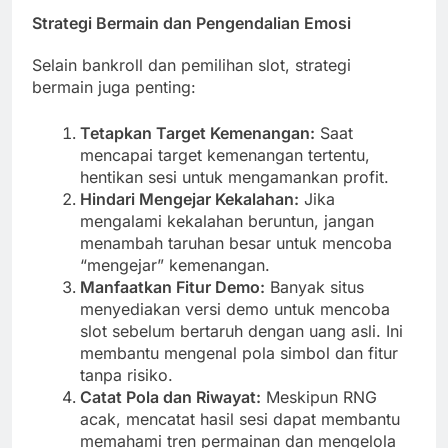
Strategi Bermain dan Pengendalian Emosi
Selain bankroll dan pemilihan slot, strategi
bermain juga penting:
Tetapkan Target Kemenangan:
Saat
mencapai target kemenangan tertentu,
hentikan sesi untuk mengamankan profit.
Hindari Mengejar Kekalahan:
Jika
mengalami kekalahan beruntun, jangan
menambah taruhan besar untuk mencoba
“mengejar” kemenangan.
Manfaatkan Fitur Demo:
Banyak situs
menyediakan versi demo untuk mencoba
slot sebelum bertaruh dengan uang asli. Ini
membantu mengenal pola simbol dan fitur
tanpa risiko.
Catat Pola dan Riwayat:
Meskipun RNG
acak, mencatat hasil sesi dapat membantu
memahami tren permainan dan mengelola