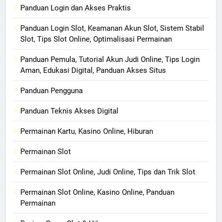
Panduan Login dan Akses Praktis
Panduan Login Slot, Keamanan Akun Slot, Sistem Stabil
Slot, Tips Slot Online, Optimalisasi Permainan
Panduan Pemula, Tutorial Akun Judi Online, Tips Login
Aman, Edukasi Digital, Panduan Akses Situs
Panduan Pengguna
Panduan Teknis Akses Digital
Permainan Kartu, Kasino Online, Hiburan
Permainan Slot
Permainan Slot Online, Judi Online, Tips dan Trik Slot
Permainan Slot Online, Kasino Online, Panduan
Permainan