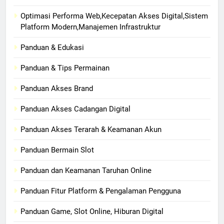
Optimasi Performa Web,Kecepatan Akses Digital,Sistem
Platform Modern,Manajemen Infrastruktur
Panduan & Edukasi
Panduan & Tips Permainan
Panduan Akses Brand
Panduan Akses Cadangan Digital
Panduan Akses Terarah & Keamanan Akun
Panduan Bermain Slot
Panduan dan Keamanan Taruhan Online
Panduan Fitur Platform & Pengalaman Pengguna
Panduan Game, Slot Online, Hiburan Digital