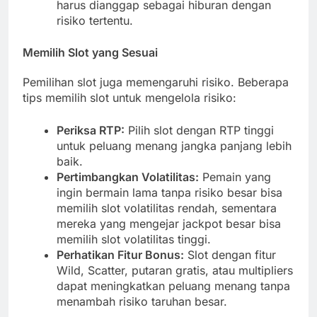
harus dianggap sebagai hiburan dengan
risiko tertentu.
Memilih Slot yang Sesuai
Pemilihan slot juga memengaruhi risiko. Beberapa
tips memilih slot untuk mengelola risiko:
Periksa RTP:
Pilih slot dengan RTP tinggi
untuk peluang menang jangka panjang lebih
baik.
Pertimbangkan Volatilitas:
Pemain yang
ingin bermain lama tanpa risiko besar bisa
memilih slot volatilitas rendah, sementara
mereka yang mengejar jackpot besar bisa
memilih slot volatilitas tinggi.
Perhatikan Fitur Bonus:
Slot dengan fitur
Wild, Scatter, putaran gratis, atau multipliers
dapat meningkatkan peluang menang tanpa
menambah risiko taruhan besar.