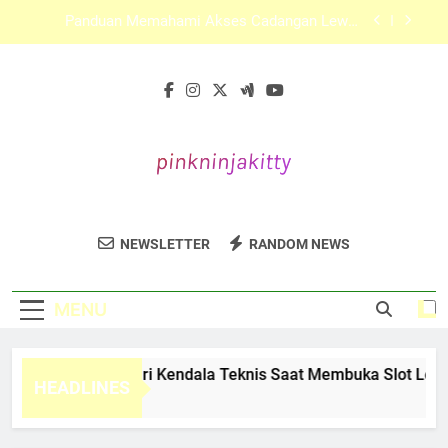
Skip
Panduan Memahami Akses Cadangan Lewat
Lebah4D Alternatif
to
content
Slot Lebah4D dengan Proses Masuk yang Cepat
dan Mudah untuk Pengalaman Akses yang Lebih
Praktis
Cara Mengoptimalkan Pengalaman Pengguna di
LAE138 Login
Tips Menghindari Kendala Teknis Saat Membuka
Slot Lebah4D
Panduan Memahami Akses Cadangan Lewat
Lebah4D Alternatif
Pink Ninja Kitty
Tampil Beda Dengan Koleksi Aksesori Unik
Slot Lebah4D dengan Proses Masuk yang Cepat
NEWSLETTER
RANDOM NEWS
dan Mudah untuk Pengalaman Akses yang Lebih
Dari Pink Ninja Kitty. Gaya Lucu Dan Kreatif
Praktis
Cara Mengoptimalkan Pengalaman Pengguna di
Untuk Semua Kalangan.
LAE138 Login
MENU
Tips Menghindari Kendala Teknis Saat Membuka Slot Lebah4
HEADLINES
3 Months Ago