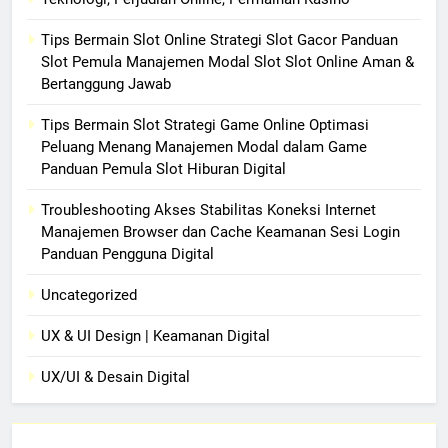
Tips Bermain Slot Online Strategi Slot Gacor Panduan
Slot Pemula Manajemen Modal Slot Slot Online Aman &
Bertanggung Jawab
Tips Bermain Slot Strategi Game Online Optimasi
Peluang Menang Manajemen Modal dalam Game
Panduan Pemula Slot Hiburan Digital
Troubleshooting Akses Stabilitas Koneksi Internet
Manajemen Browser dan Cache Keamanan Sesi Login
Panduan Pengguna Digital
Uncategorized
UX & UI Design | Keamanan Digital
UX/UI & Desain Digital