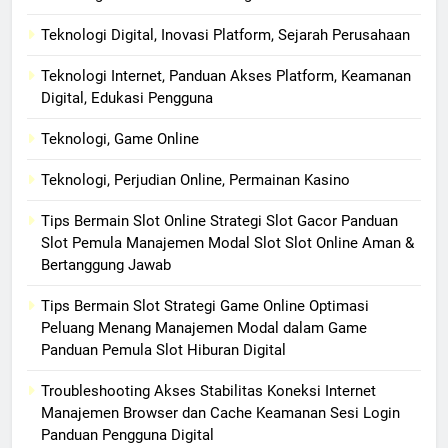
Teknologi Digital, Inovasi Platform, Sejarah Perusahaan
Teknologi Internet, Panduan Akses Platform, Keamanan
Digital, Edukasi Pengguna
Teknologi, Game Online
Teknologi, Perjudian Online, Permainan Kasino
Tips Bermain Slot Online Strategi Slot Gacor Panduan
Slot Pemula Manajemen Modal Slot Slot Online Aman &
Bertanggung Jawab
Tips Bermain Slot Strategi Game Online Optimasi
Peluang Menang Manajemen Modal dalam Game
Panduan Pemula Slot Hiburan Digital
Troubleshooting Akses Stabilitas Koneksi Internet
Manajemen Browser dan Cache Keamanan Sesi Login
Panduan Pengguna Digital