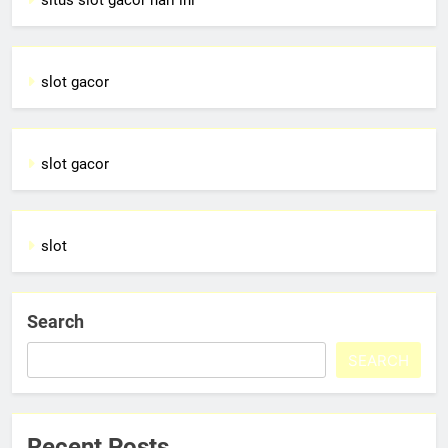
situs slot gacor hari ini
slot gacor
slot gacor
slot
Search
SEARCH
Recent Posts