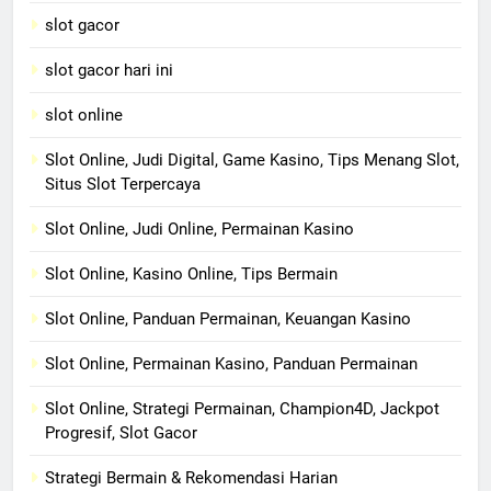
slot gacor
slot gacor hari ini
slot online
Slot Online, Judi Digital, Game Kasino, Tips Menang Slot,
Situs Slot Terpercaya
Slot Online, Judi Online, Permainan Kasino
Slot Online, Kasino Online, Tips Bermain
Slot Online, Panduan Permainan, Keuangan Kasino
Slot Online, Permainan Kasino, Panduan Permainan
Slot Online, Strategi Permainan, Champion4D, Jackpot
Progresif, Slot Gacor
Strategi Bermain & Rekomendasi Harian