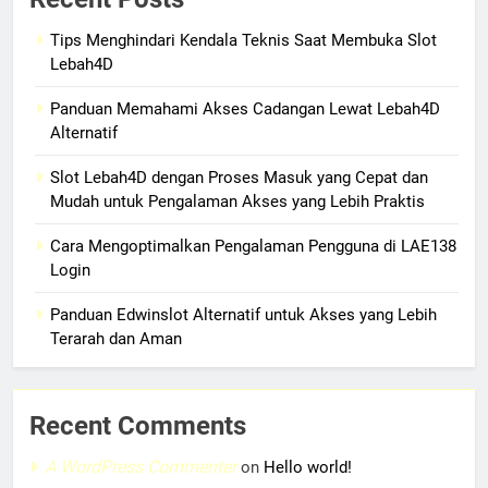
Tips Menghindari Kendala Teknis Saat Membuka Slot
Lebah4D
Panduan Memahami Akses Cadangan Lewat Lebah4D
Alternatif
Slot Lebah4D dengan Proses Masuk yang Cepat dan
Mudah untuk Pengalaman Akses yang Lebih Praktis
Cara Mengoptimalkan Pengalaman Pengguna di LAE138
Login
Panduan Edwinslot Alternatif untuk Akses yang Lebih
Terarah dan Aman
Recent Comments
A WordPress Commenter
on
Hello world!