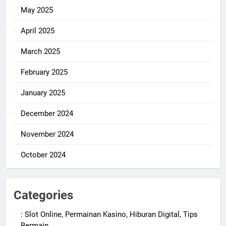
May 2025
April 2025
March 2025
February 2025
January 2025
December 2024
November 2024
October 2024
Categories
: Slot Online, Permainan Kasino, Hiburan Digital, Tips
Bermain