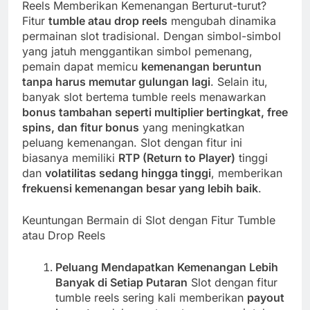
Reels Memberikan Kemenangan Berturut-turut?
Fitur
tumble atau drop reels
mengubah dinamika
permainan slot tradisional. Dengan simbol-simbol
yang jatuh menggantikan simbol pemenang,
pemain dapat memicu
kemenangan beruntun
tanpa harus memutar gulungan lagi
. Selain itu,
banyak slot bertema tumble reels menawarkan
bonus tambahan seperti multiplier bertingkat, free
spins, dan fitur bonus
yang meningkatkan
peluang kemenangan. Slot dengan fitur ini
biasanya memiliki
RTP (Return to Player)
tinggi
dan
volatilitas sedang hingga tinggi
, memberikan
frekuensi kemenangan besar yang lebih baik
.
Keuntungan Bermain di Slot dengan Fitur Tumble
atau Drop Reels
Peluang Mendapatkan Kemenangan Lebih
Banyak di Setiap Putaran
Slot dengan fitur
tumble reels sering kali memberikan
payout