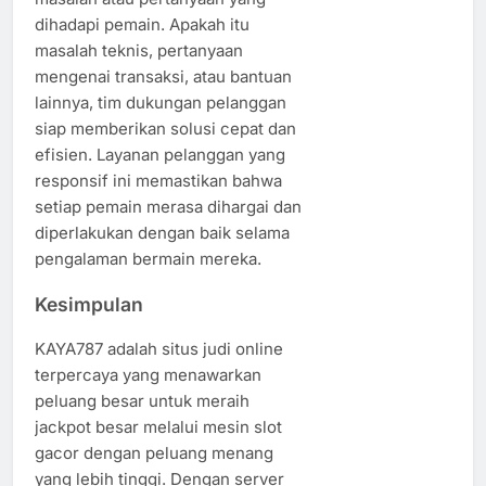
dihadapi pemain. Apakah itu
masalah teknis, pertanyaan
mengenai transaksi, atau bantuan
lainnya, tim dukungan pelanggan
siap memberikan solusi cepat dan
efisien. Layanan pelanggan yang
responsif ini memastikan bahwa
setiap pemain merasa dihargai dan
diperlakukan dengan baik selama
pengalaman bermain mereka.
Kesimpulan
KAYA787 adalah situs judi online
terpercaya yang menawarkan
peluang besar untuk meraih
jackpot besar melalui mesin slot
gacor dengan peluang menang
yang lebih tinggi. Dengan server