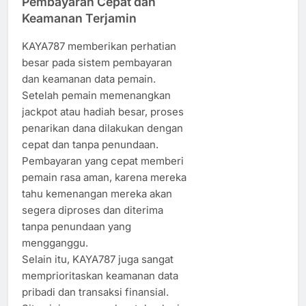
Pembayaran Cepat dan
Keamanan Terjamin
KAYA787 memberikan perhatian
besar pada sistem pembayaran
dan keamanan data pemain.
Setelah pemain memenangkan
jackpot atau hadiah besar, proses
penarikan dana dilakukan dengan
cepat dan tanpa penundaan.
Pembayaran yang cepat memberi
pemain rasa aman, karena mereka
tahu kemenangan mereka akan
segera diproses dan diterima
tanpa penundaan yang
mengganggu.
Selain itu, KAYA787 juga sangat
memprioritaskan keamanan data
pribadi dan transaksi finansial.