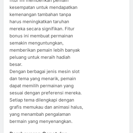
fitur ini memberikan pemain
kesempatan untuk mendapatkan
kemenangan tambahan tanpa
harus meningkatkan taruhan
mereka secara signifikan. Fitur
bonus ini membuat permainan
semakin menguntungkan,
memberikan pemain lebih banyak
peluang untuk meraih hadiah
besar.
Dengan berbagai jenis mesin slot
dan tema yang menarik, pemain
dapat memilih permainan yang
sesuai dengan preferensi mereka.
Setiap tema dilengkapi dengan
grafis memukau dan animasi halus,
yang menambah pengalaman
bermain yang menyenangkan.