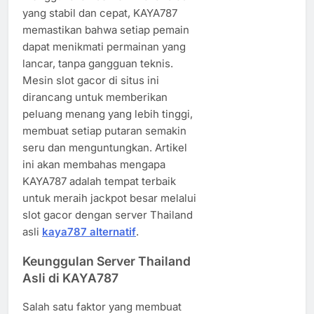
yang stabil dan cepat, KAYA787
memastikan bahwa setiap pemain
dapat menikmati permainan yang
lancar, tanpa gangguan teknis.
Mesin slot gacor di situs ini
dirancang untuk memberikan
peluang menang yang lebih tinggi,
membuat setiap putaran semakin
seru dan menguntungkan. Artikel
ini akan membahas mengapa
KAYA787 adalah tempat terbaik
untuk meraih jackpot besar melalui
slot gacor dengan server Thailand
asli
kaya787 alternatif
.
Keunggulan Server Thailand
Asli di KAYA787
Salah satu faktor yang membuat