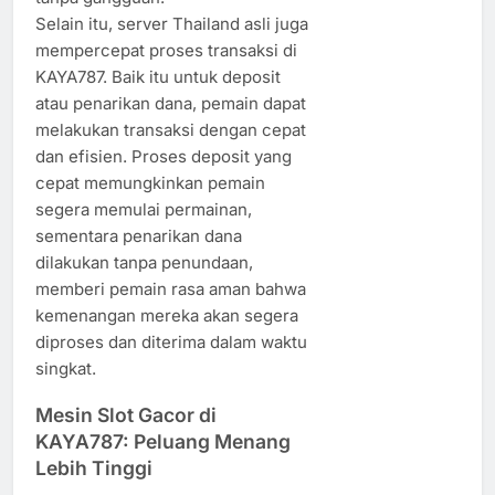
Selain itu, server Thailand asli juga
mempercepat proses transaksi di
KAYA787. Baik itu untuk deposit
atau penarikan dana, pemain dapat
melakukan transaksi dengan cepat
dan efisien. Proses deposit yang
cepat memungkinkan pemain
segera memulai permainan,
sementara penarikan dana
dilakukan tanpa penundaan,
memberi pemain rasa aman bahwa
kemenangan mereka akan segera
diproses dan diterima dalam waktu
singkat.
Mesin Slot Gacor di
KAYA787: Peluang Menang
Lebih Tinggi