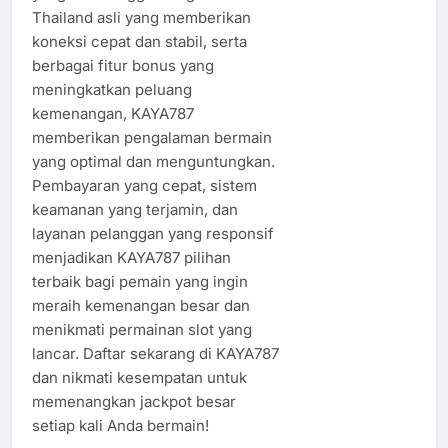
Thailand asli yang memberikan
koneksi cepat dan stabil, serta
berbagai fitur bonus yang
meningkatkan peluang
kemenangan, KAYA787
memberikan pengalaman bermain
yang optimal dan menguntungkan.
Pembayaran yang cepat, sistem
keamanan yang terjamin, dan
layanan pelanggan yang responsif
menjadikan KAYA787 pilihan
terbaik bagi pemain yang ingin
meraih kemenangan besar dan
menikmati permainan slot yang
lancar. Daftar sekarang di KAYA787
dan nikmati kesempatan untuk
memenangkan jackpot besar
setiap kali Anda bermain!