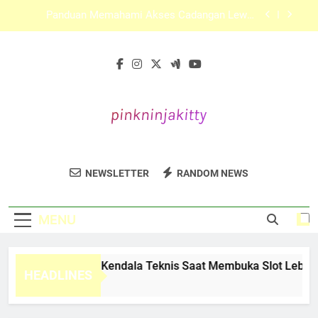
Skip
Slot Lebah4D dengan Proses Masuk yang Cepat
to
dan Mudah untuk Pengalaman Akses yang Lebih
Praktis
content
Cara Mengoptimalkan Pengalaman Pengguna di
LAE138 Login
Tips Menghindari Kendala Teknis Saat Membuka
Slot Lebah4D
Panduan Memahami Akses Cadangan Lewat
Lebah4D Alternatif
Slot Lebah4D dengan Proses Masuk yang Cepat
dan Mudah untuk Pengalaman Akses yang Lebih
Pink Ninja Kitty
Praktis
Tampil Beda Dengan Koleksi Aksesori Unik
Cara Mengoptimalkan Pengalaman Pengguna di
NEWSLETTER
RANDOM NEWS
LAE138 Login
Dari Pink Ninja Kitty. Gaya Lucu Dan Kreatif
Untuk Semua Kalangan.
MENU
ps Menghindari Kendala Teknis Saat Membuka Slot Lebah4D
HEADLINES
Months Ago