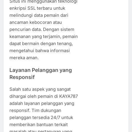
Situs ini menggunakan teknologi
enkripsi SSL terbaru untuk
melindungi data pemain dari
ancaman kebocoran atau
pencurian data. Dengan sistem
keamanan yang terjamin, pemain
dapat bermain dengan tenang,
mengetahui bahwa informasi
mereka aman.
Layanan Pelanggan yang
Responsif
Salah satu aspek yang sangat
dihargai oleh pemain di KAYA787
adalah layanan pelanggan yang
responsif. Tim dukungan
pelanggan tersedia 24/7 untuk
memberikan bantuan terkait
masalah atau pertanyaan yang