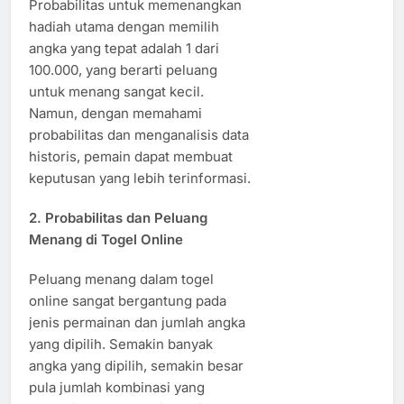
Probabilitas untuk memenangkan
hadiah utama dengan memilih
angka yang tepat adalah 1 dari
100.000, yang berarti peluang
untuk menang sangat kecil.
Namun, dengan memahami
probabilitas dan menganalisis data
historis, pemain dapat membuat
keputusan yang lebih terinformasi.
2.
Probabilitas dan Peluang
Menang di Togel Online
Peluang menang dalam togel
online sangat bergantung pada
jenis permainan dan jumlah angka
yang dipilih. Semakin banyak
angka yang dipilih, semakin besar
pula jumlah kombinasi yang