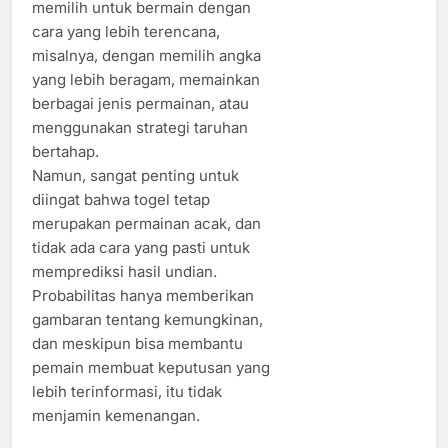
memilih untuk bermain dengan
cara yang lebih terencana,
misalnya, dengan memilih angka
yang lebih beragam, memainkan
berbagai jenis permainan, atau
menggunakan strategi taruhan
bertahap.
Namun, sangat penting untuk
diingat bahwa togel tetap
merupakan permainan acak, dan
tidak ada cara yang pasti untuk
memprediksi hasil undian.
Probabilitas hanya memberikan
gambaran tentang kemungkinan,
dan meskipun bisa membantu
pemain membuat keputusan yang
lebih terinformasi, itu tidak
menjamin kemenangan.