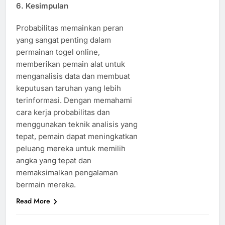
6.
Kesimpulan
Probabilitas memainkan peran
yang sangat penting dalam
permainan togel online,
memberikan pemain alat untuk
menganalisis data dan membuat
keputusan taruhan yang lebih
terinformasi. Dengan memahami
cara kerja probabilitas dan
menggunakan teknik analisis yang
tepat, pemain dapat meningkatkan
peluang mereka untuk memilih
angka yang tepat dan
memaksimalkan pengalaman
bermain mereka.
Read More