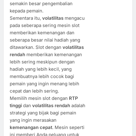
semakin besar pengembalian
kepada pemain.
Sementara itu,
volatilitas
mengacu
pada seberapa sering mesin slot
memberikan kemenangan dan
seberapa besar nilai hadiah yang
ditawarkan. Slot dengan
volatilitas
rendah
memberikan kemenangan
lebih sering meskipun dengan
hadiah yang lebih kecil, yang
membuatnya lebih cocok bagi
pemain yang ingin menang lebih
cepat dan lebih sering.
Memilih mesin slot dengan
RTP
tinggi
dan
volatilitas rendah
adalah
strategi yang bijak bagi pemain
yang ingin merasakan
kemenangan cepat
. Mesin seperti
ini memberi Anda peluang untuk