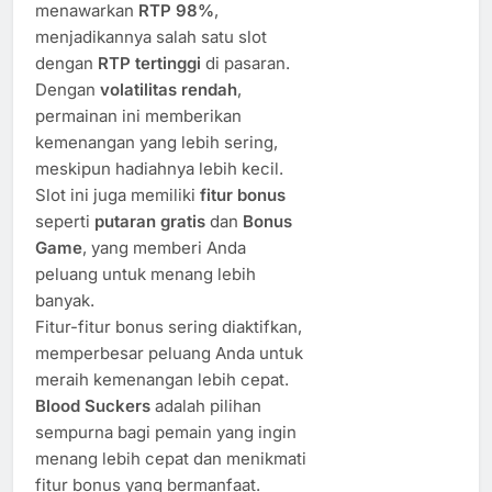
menawarkan
RTP 98%
,
menjadikannya salah satu slot
dengan
RTP tertinggi
di pasaran.
Dengan
volatilitas rendah
,
permainan ini memberikan
kemenangan yang lebih sering,
meskipun hadiahnya lebih kecil.
Slot ini juga memiliki
fitur bonus
seperti
putaran gratis
dan
Bonus
Game
, yang memberi Anda
peluang untuk menang lebih
banyak.
Fitur-fitur bonus sering diaktifkan,
memperbesar peluang Anda untuk
meraih kemenangan lebih cepat.
Blood Suckers
adalah pilihan
sempurna bagi pemain yang ingin
menang lebih cepat dan menikmati
fitur bonus yang bermanfaat.