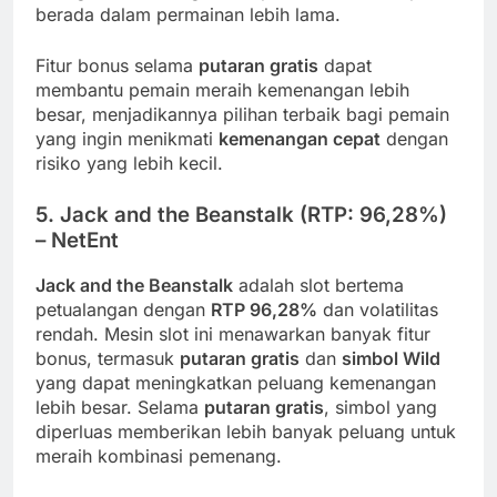
berada dalam permainan lebih lama.
Fitur bonus selama
putaran gratis
dapat
membantu pemain meraih kemenangan lebih
besar, menjadikannya pilihan terbaik bagi pemain
yang ingin menikmati
kemenangan cepat
dengan
risiko yang lebih kecil.
5.
Jack and the Beanstalk (RTP: 96,28%)
– NetEnt
Jack and the Beanstalk
adalah slot bertema
petualangan dengan
RTP 96,28%
dan volatilitas
rendah. Mesin slot ini menawarkan banyak fitur
bonus, termasuk
putaran gratis
dan
simbol Wild
yang dapat meningkatkan peluang kemenangan
lebih besar. Selama
putaran gratis
, simbol yang
diperluas memberikan lebih banyak peluang untuk
meraih kombinasi pemenang.