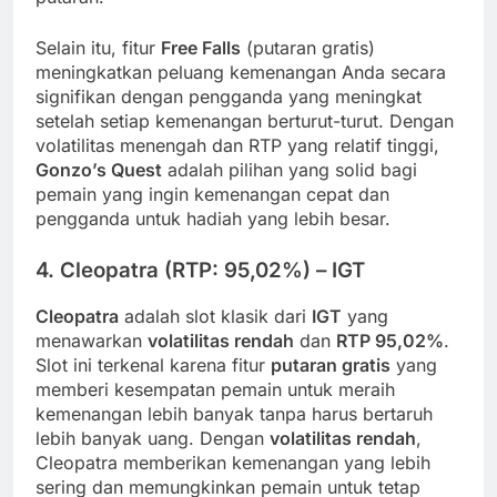
Selain itu, fitur
Free Falls
(putaran gratis)
meningkatkan peluang kemenangan Anda secara
signifikan dengan pengganda yang meningkat
setelah setiap kemenangan berturut-turut. Dengan
volatilitas menengah dan RTP yang relatif tinggi,
Gonzo’s Quest
adalah pilihan yang solid bagi
pemain yang ingin kemenangan cepat dan
pengganda untuk hadiah yang lebih besar.
4.
Cleopatra (RTP: 95,02%) – IGT
Cleopatra
adalah slot klasik dari
IGT
yang
menawarkan
volatilitas rendah
dan
RTP 95,02%
.
Slot ini terkenal karena fitur
putaran gratis
yang
memberi kesempatan pemain untuk meraih
kemenangan lebih banyak tanpa harus bertaruh
lebih banyak uang. Dengan
volatilitas rendah
,
Cleopatra memberikan kemenangan yang lebih
sering dan memungkinkan pemain untuk tetap