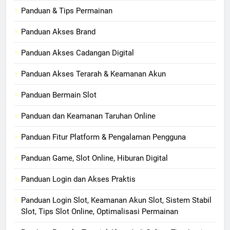
Panduan & Tips Permainan
Panduan Akses Brand
Panduan Akses Cadangan Digital
Panduan Akses Terarah & Keamanan Akun
Panduan Bermain Slot
Panduan dan Keamanan Taruhan Online
Panduan Fitur Platform & Pengalaman Pengguna
Panduan Game, Slot Online, Hiburan Digital
Panduan Login dan Akses Praktis
Panduan Login Slot, Keamanan Akun Slot, Sistem Stabil
Slot, Tips Slot Online, Optimalisasi Permainan