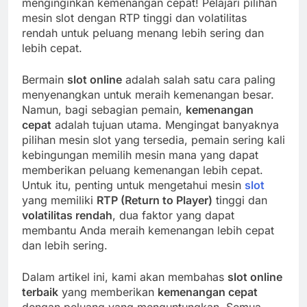
menginginkan kemenangan cepat! Pelajari pilihan
mesin slot dengan RTP tinggi dan volatilitas
rendah untuk peluang menang lebih sering dan
lebih cepat.
Bermain
slot online
adalah salah satu cara paling
menyenangkan untuk meraih kemenangan besar.
Namun, bagi sebagian pemain,
kemenangan
cepat
adalah tujuan utama. Mengingat banyaknya
pilihan mesin slot yang tersedia, pemain sering kali
kebingungan memilih mesin mana yang dapat
memberikan peluang kemenangan lebih cepat.
Untuk itu, penting untuk mengetahui mesin
slot
yang memiliki
RTP (Return to Player)
tinggi dan
volatilitas rendah
, dua faktor yang dapat
membantu Anda meraih kemenangan lebih cepat
dan lebih sering.
Dalam artikel ini, kami akan membahas
slot online
terbaik
yang memberikan
kemenangan cepat