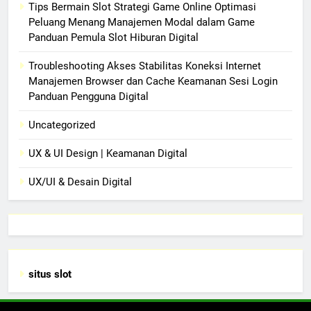
Tips Bermain Slot Strategi Game Online Optimasi
Peluang Menang Manajemen Modal dalam Game
Panduan Pemula Slot Hiburan Digital
Troubleshooting Akses Stabilitas Koneksi Internet
Manajemen Browser dan Cache Keamanan Sesi Login
Panduan Pengguna Digital
Uncategorized
UX & UI Design | Keamanan Digital
UX/UI & Desain Digital
situs slot