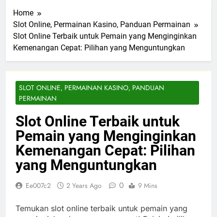
Home
Slot Online, Permainan Kasino, Panduan Permainan
Slot Online Terbaik untuk Pemain yang Menginginkan
Kemenangan Cepat: Pilihan yang Menguntungkan
SLOT ONLINE, PERMAINAN KASINO, PANDUAN
PERMAINAN
Slot Online Terbaik untuk
Pemain yang Menginginkan
Kemenangan Cepat: Pilihan
yang Menguntungkan
0
Ee007c2
2 Years Ago
9 Mins
Temukan slot online terbaik untuk pemain yang