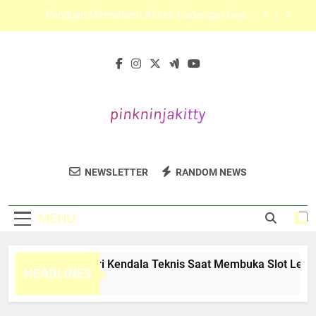
Skip
Slot Lebah4D dengan Proses Masuk yang Cepat
to
dan Mudah untuk Pengalaman Akses yang Lebih
content
Praktis
Cara Mengoptimalkan Pengalaman Pengguna di
LAE138 Login
Tips Menghindari Kendala Teknis Saat Membuka
Slot Lebah4D
Panduan Memahami Akses Cadangan Lewat
Lebah4D Alternatif
Slot Lebah4D dengan Proses Masuk yang Cepat
Pink Ninja Kitty
dan Mudah untuk Pengalaman Akses yang Lebih
Tampil Beda Dengan Koleksi Aksesori Unik
Praktis
NEWSLETTER
RANDOM NEWS
Cara Mengoptimalkan Pengalaman Pengguna di
Dari Pink Ninja Kitty. Gaya Lucu Dan Kreatif
LAE138 Login
Untuk Semua Kalangan.
MENU
Tips Menghindari Kendala Teknis Saat Membuka Slot Lebah4
HEADLINES
3 Months Ago