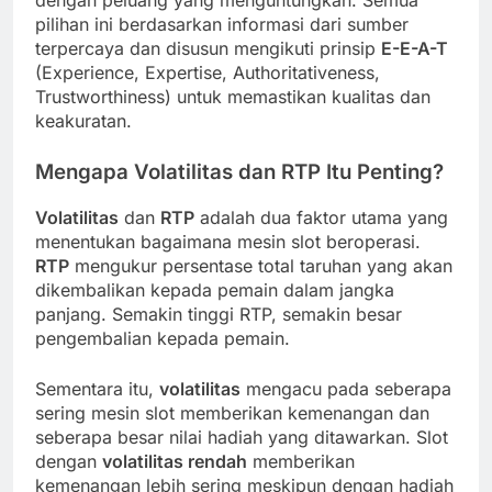
dengan peluang yang menguntungkan. Semua
pilihan ini berdasarkan informasi dari sumber
terpercaya dan disusun mengikuti prinsip
E-E-A-T
(Experience, Expertise, Authoritativeness,
Trustworthiness) untuk memastikan kualitas dan
keakuratan.
Mengapa Volatilitas dan RTP Itu Penting?
Volatilitas
dan
RTP
adalah dua faktor utama yang
menentukan bagaimana mesin slot beroperasi.
RTP
mengukur persentase total taruhan yang akan
dikembalikan kepada pemain dalam jangka
panjang. Semakin tinggi RTP, semakin besar
pengembalian kepada pemain.
Sementara itu,
volatilitas
mengacu pada seberapa
sering mesin slot memberikan kemenangan dan
seberapa besar nilai hadiah yang ditawarkan. Slot
dengan
volatilitas rendah
memberikan
kemenangan lebih sering meskipun dengan hadiah