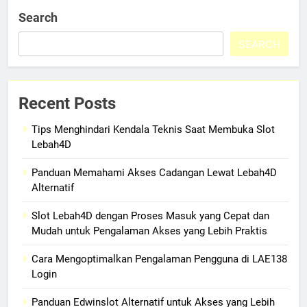
Search
SEARCH
Recent Posts
Tips Menghindari Kendala Teknis Saat Membuka Slot
Lebah4D
Panduan Memahami Akses Cadangan Lewat Lebah4D
Alternatif
Slot Lebah4D dengan Proses Masuk yang Cepat dan
Mudah untuk Pengalaman Akses yang Lebih Praktis
Cara Mengoptimalkan Pengalaman Pengguna di LAE138
Login
Panduan Edwinslot Alternatif untuk Akses yang Lebih