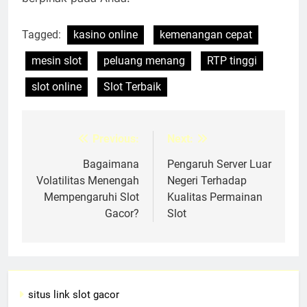
Tagged:
kasino online
kemenangan cepat
mesin slot
peluang menang
RTP tinggi
slot online
Slot Terbaik
Previous:
Next:
Post
navigation
Bagaimana
Pengaruh Server Luar
Volatilitas Menengah
Negeri Terhadap
Mempengaruhi Slot
Kualitas Permainan
Gacor?
Slot
situs link slot gacor