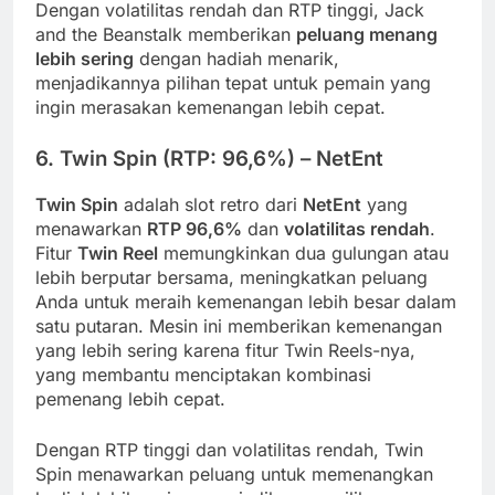
Dengan volatilitas rendah dan RTP tinggi, Jack
and the Beanstalk memberikan
peluang menang
lebih sering
dengan hadiah menarik,
menjadikannya pilihan tepat untuk pemain yang
ingin merasakan kemenangan lebih cepat.
6.
Twin Spin (RTP: 96,6%) – NetEnt
Twin Spin
adalah slot retro dari
NetEnt
yang
menawarkan
RTP 96,6%
dan
volatilitas rendah
.
Fitur
Twin Reel
memungkinkan dua gulungan atau
lebih berputar bersama, meningkatkan peluang
Anda untuk meraih kemenangan lebih besar dalam
satu putaran. Mesin ini memberikan kemenangan
yang lebih sering karena fitur Twin Reels-nya,
yang membantu menciptakan kombinasi
pemenang lebih cepat.
Dengan RTP tinggi dan volatilitas rendah, Twin
Spin menawarkan peluang untuk memenangkan