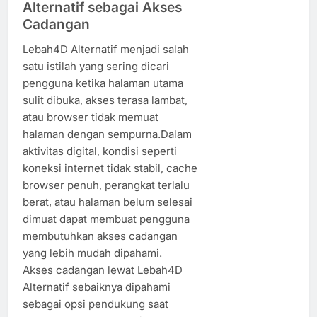
Alternatif sebagai Akses
Cadangan
Lebah4D Alternatif menjadi salah
satu istilah yang sering dicari
pengguna ketika halaman utama
sulit dibuka, akses terasa lambat,
atau browser tidak memuat
halaman dengan sempurna.Dalam
aktivitas digital, kondisi seperti
koneksi internet tidak stabil, cache
browser penuh, perangkat terlalu
berat, atau halaman belum selesai
dimuat dapat membuat pengguna
membutuhkan akses cadangan
yang lebih mudah dipahami.
Akses cadangan lewat Lebah4D
Alternatif sebaiknya dipahami
sebagai opsi pendukung saat