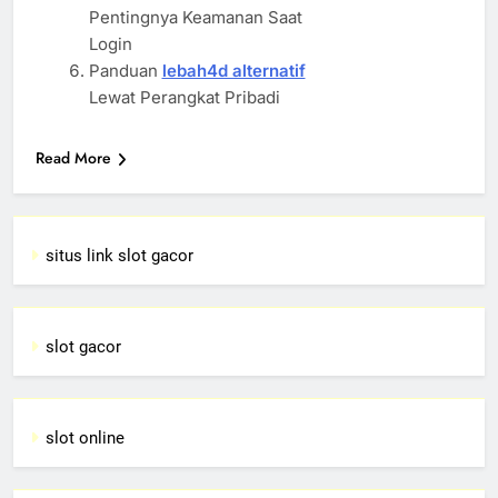
Pentingnya Keamanan Saat
Login
Panduan
lebah4d alternatif
Lewat Perangkat Pribadi
Read More
situs link slot gacor
slot gacor
slot online