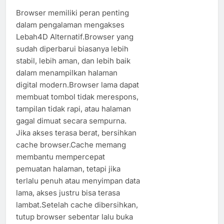
Browser memiliki peran penting
dalam pengalaman mengakses
Lebah4D Alternatif.Browser yang
sudah diperbarui biasanya lebih
stabil, lebih aman, dan lebih baik
dalam menampilkan halaman
digital modern.Browser lama dapat
membuat tombol tidak merespons,
tampilan tidak rapi, atau halaman
gagal dimuat secara sempurna.
Jika akses terasa berat, bersihkan
cache browser.Cache memang
membantu mempercepat
pemuatan halaman, tetapi jika
terlalu penuh atau menyimpan data
lama, akses justru bisa terasa
lambat.Setelah cache dibersihkan,
tutup browser sebentar lalu buka