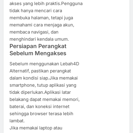
akses yang lebih praktis.Pengguna
tidak hanya mencari cara
membuka halaman, tetapi juga
memahami cara menjaga akun,
membaca navigasi, dan
menghindari kendala umum.
Persiapan Perangkat
Sebelum Mengakses
Sebelum menggunakan Lebah4D
Alternatif, pastikan perangkat
dalam kondisi siap.Jika memakai
smartphone, tutup aplikasi yang
tidak diperlukan.Aplikasi latar
belakang dapat memakai memori,
baterai, dan koneksi internet
sehingga browser terasa lebih
lambat.
Jika memakai laptop atau