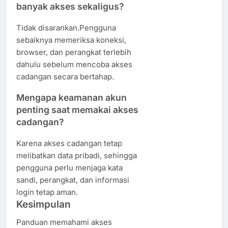
banyak akses sekaligus?
Tidak disarankan.Pengguna
sebaiknya memeriksa koneksi,
browser, dan perangkat terlebih
dahulu sebelum mencoba akses
cadangan secara bertahap.
Mengapa keamanan akun
penting saat memakai akses
cadangan?
Karena akses cadangan tetap
melibatkan data pribadi, sehingga
pengguna perlu menjaga kata
sandi, perangkat, dan informasi
login tetap aman.
Kesimpulan
Panduan memahami akses