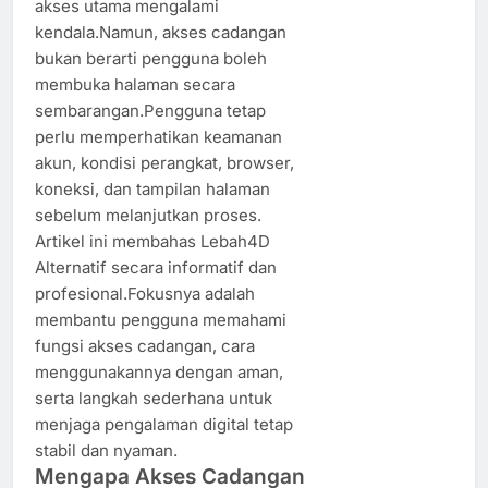
akses utama mengalami
kendala.Namun, akses cadangan
bukan berarti pengguna boleh
membuka halaman secara
sembarangan.Pengguna tetap
perlu memperhatikan keamanan
akun, kondisi perangkat, browser,
koneksi, dan tampilan halaman
sebelum melanjutkan proses.
Artikel ini membahas Lebah4D
Alternatif secara informatif dan
profesional.Fokusnya adalah
membantu pengguna memahami
fungsi akses cadangan, cara
menggunakannya dengan aman,
serta langkah sederhana untuk
menjaga pengalaman digital tetap
stabil dan nyaman.
Mengapa Akses Cadangan