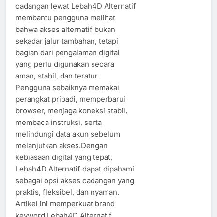
cadangan lewat Lebah4D Alternatif
membantu pengguna melihat
bahwa akses alternatif bukan
sekadar jalur tambahan, tetapi
bagian dari pengalaman digital
yang perlu digunakan secara
aman, stabil, dan teratur.
Pengguna sebaiknya memakai
perangkat pribadi, memperbarui
browser, menjaga koneksi stabil,
membaca instruksi, serta
melindungi data akun sebelum
melanjutkan akses.Dengan
kebiasaan digital yang tepat,
Lebah4D Alternatif dapat dipahami
sebagai opsi akses cadangan yang
praktis, fleksibel, dan nyaman.
Artikel ini memperkuat brand
keyword Lebah4D Alternatif