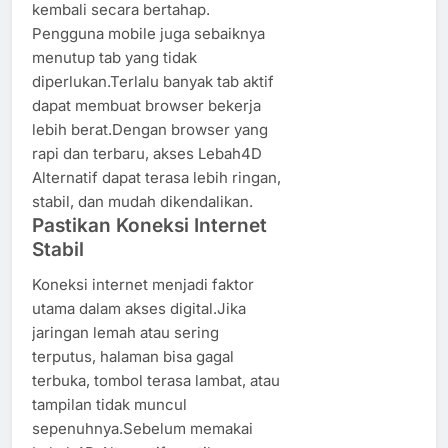
kembali secara bertahap.
Pengguna mobile juga sebaiknya
menutup tab yang tidak
diperlukan.Terlalu banyak tab aktif
dapat membuat browser bekerja
lebih berat.Dengan browser yang
rapi dan terbaru, akses Lebah4D
Alternatif dapat terasa lebih ringan,
stabil, dan mudah dikendalikan.
Pastikan Koneksi Internet
Stabil
Koneksi internet menjadi faktor
utama dalam akses digital.Jika
jaringan lemah atau sering
terputus, halaman bisa gagal
terbuka, tombol terasa lambat, atau
tampilan tidak muncul
sepenuhnya.Sebelum memakai