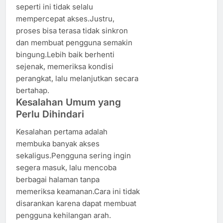
seperti ini tidak selalu
mempercepat akses.Justru,
proses bisa terasa tidak sinkron
dan membuat pengguna semakin
bingung.Lebih baik berhenti
sejenak, memeriksa kondisi
perangkat, lalu melanjutkan secara
bertahap.
Kesalahan Umum yang
Perlu Dihindari
Kesalahan pertama adalah
membuka banyak akses
sekaligus.Pengguna sering ingin
segera masuk, lalu mencoba
berbagai halaman tanpa
memeriksa keamanan.Cara ini tidak
disarankan karena dapat membuat
pengguna kehilangan arah.