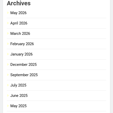
Archives
May 2026
April 2026
March 2026
February 2026
January 2026
December 2025
September 2025
July 2025
June 2025
May 2025