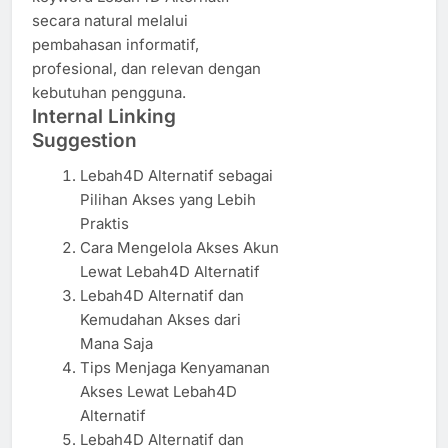
secara natural melalui
pembahasan informatif,
profesional, dan relevan dengan
kebutuhan pengguna.
Internal Linking
Suggestion
Lebah4D Alternatif sebagai
Pilihan Akses yang Lebih
Praktis
Cara Mengelola Akses Akun
Lewat Lebah4D Alternatif
Lebah4D Alternatif dan
Kemudahan Akses dari
Mana Saja
Tips Menjaga Kenyamanan
Akses Lewat Lebah4D
Alternatif
Lebah4D Alternatif dan