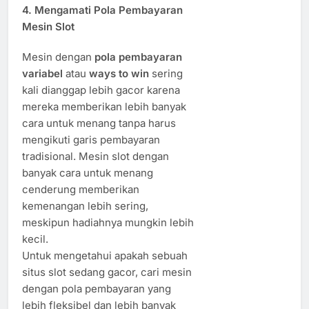
4.
Mengamati Pola Pembayaran
Mesin Slot
Mesin dengan
pola pembayaran
variabel
atau
ways to win
sering
kali dianggap lebih gacor karena
mereka memberikan lebih banyak
cara untuk menang tanpa harus
mengikuti garis pembayaran
tradisional. Mesin slot dengan
banyak cara untuk menang
cenderung memberikan
kemenangan lebih sering,
meskipun hadiahnya mungkin lebih
kecil.
Untuk mengetahui apakah sebuah
situs slot sedang gacor, cari mesin
dengan pola pembayaran yang
lebih fleksibel dan lebih banyak