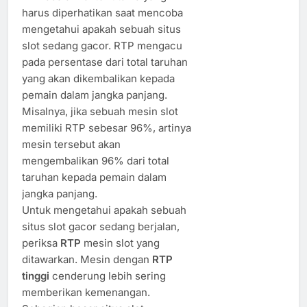
harus diperhatikan saat mencoba
mengetahui apakah sebuah situs
slot sedang gacor. RTP mengacu
pada persentase dari total taruhan
yang akan dikembalikan kepada
pemain dalam jangka panjang.
Misalnya, jika sebuah mesin slot
memiliki RTP sebesar 96%, artinya
mesin tersebut akan
mengembalikan 96% dari total
taruhan kepada pemain dalam
jangka panjang.
Untuk mengetahui apakah sebuah
situs slot gacor sedang berjalan,
periksa
RTP
mesin slot yang
ditawarkan. Mesin dengan
RTP
tinggi
cenderung lebih sering
memberikan kemenangan.