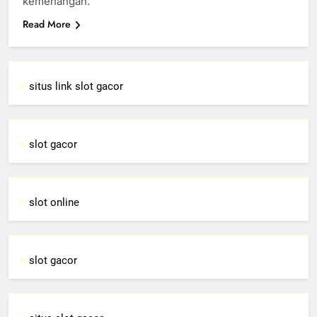
kemenangan.
Read More
situs link slot gacor
slot gacor
slot online
slot gacor