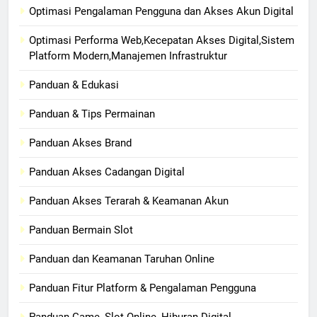
Optimasi Pengalaman Pengguna dan Akses Akun Digital
Optimasi Performa Web,Kecepatan Akses Digital,Sistem
Platform Modern,Manajemen Infrastruktur
Panduan & Edukasi
Panduan & Tips Permainan
Panduan Akses Brand
Panduan Akses Cadangan Digital
Panduan Akses Terarah & Keamanan Akun
Panduan Bermain Slot
Panduan dan Keamanan Taruhan Online
Panduan Fitur Platform & Pengalaman Pengguna