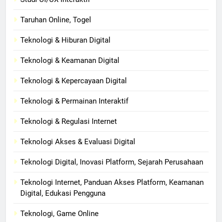
Taruhan Online, Togel
Teknologi & Hiburan Digital
Teknologi & Keamanan Digital
Teknologi & Kepercayaan Digital
Teknologi & Permainan Interaktif
Teknologi & Regulasi Internet
Teknologi Akses & Evaluasi Digital
Teknologi Digital, Inovasi Platform, Sejarah Perusahaan
Teknologi Internet, Panduan Akses Platform, Keamanan
Digital, Edukasi Pengguna
Teknologi, Game Online