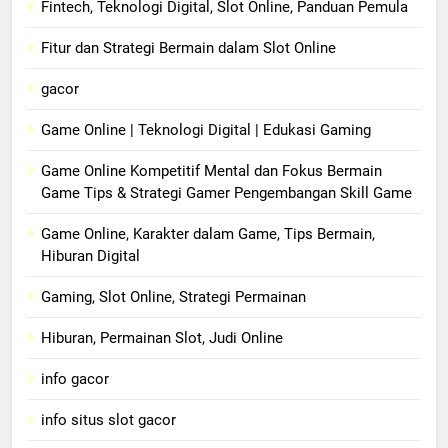
Fintech, Teknologi Digital, Slot Online, Panduan Pemula
Fitur dan Strategi Bermain dalam Slot Online
gacor
Game Online | Teknologi Digital | Edukasi Gaming
Game Online Kompetitif Mental dan Fokus Bermain
Game Tips & Strategi Gamer Pengembangan Skill Game
Game Online, Karakter dalam Game, Tips Bermain,
Hiburan Digital
Gaming, Slot Online, Strategi Permainan
Hiburan, Permainan Slot, Judi Online
info gacor
info situs slot gacor