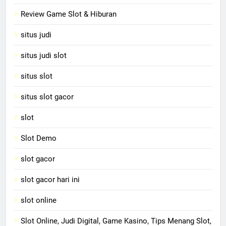
Review Game Slot & Hiburan
situs judi
situs judi slot
situs slot
situs slot gacor
slot
Slot Demo
slot gacor
slot gacor hari ini
slot online
Slot Online, Judi Digital, Game Kasino, Tips Menang Slot,