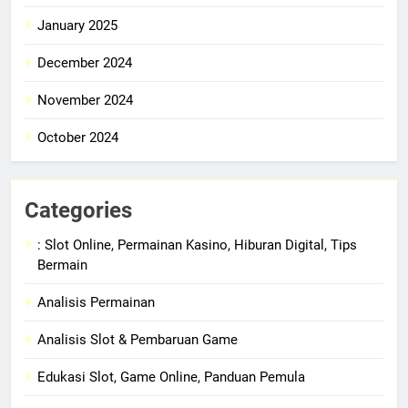
January 2025
December 2024
November 2024
October 2024
Categories
: Slot Online, Permainan Kasino, Hiburan Digital, Tips
Bermain
Analisis Permainan
Analisis Slot & Pembaruan Game
Edukasi Slot, Game Online, Panduan Pemula